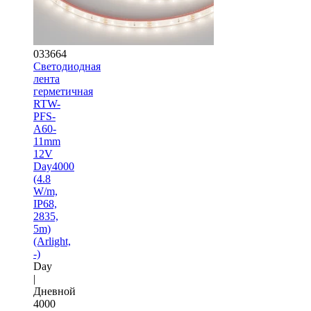
033664
Светодиодная
лента
герметичная
RTW-
PFS-
A60-
11mm
12V
Day4000
(4.8
W/m,
IP68,
2835,
5m)
(Arlight,
-)
Day
|
Дневной
4000