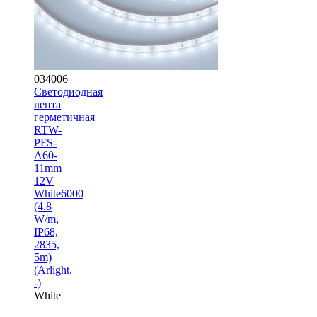
034006
Светодиодная
лента
герметичная
RTW-
PFS-
A60-
11mm
12V
White6000
(4.8
W/m,
IP68,
2835,
5m)
(Arlight,
-)
White
|