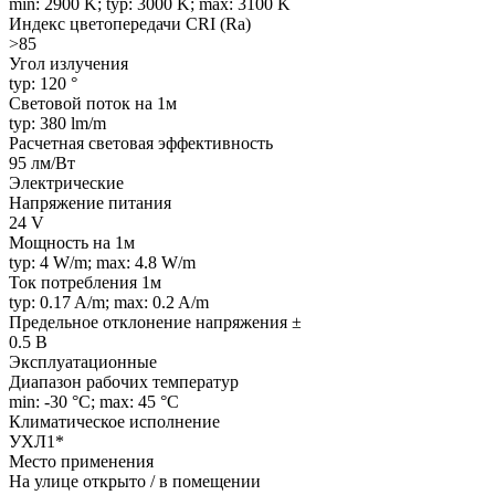
min: 2900 K; typ: 3000 K; max: 3100 K
Индекс цветопередачи CRI (Ra)
>85
Угол излучения
typ: 120 °
Световой поток на 1м
typ: 380 lm/m
Расчетная световая эффективность
95 лм/Вт
Электрические
Напряжение питания
24 V
Мощность на 1м
typ: 4 W/m; max: 4.8 W/m
Ток потребления 1м
typ: 0.17 A/m; max: 0.2 A/m
Предельное отклонение напряжения ±
0.5 В
Эксплуатационные
Диапазон рабочих температур
min: -30 °C; max: 45 °C
Климатическое исполнение
УХЛ1*
Место применения
На улице открыто / в помещении