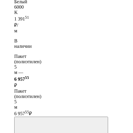
Белый
6000
K
51
1 391
₽/
м
В
наличии
Пакет
(полиэтилен)
5
м —
55
6 957
₽
Пакет
(полиэтилен)
5
м
55
6 957
₽