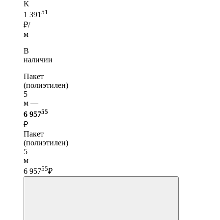
K
51
1 391
₽/
м
В
наличии
Пакет
(полиэтилен)
5
м —
55
6 957
₽
Пакет
(полиэтилен)
5
м
55
6 957
₽