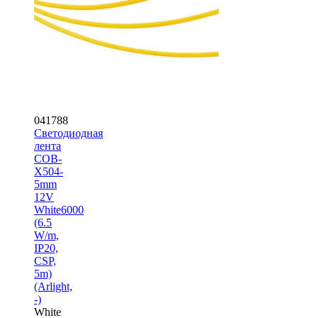
041788
Светодиодная
лента
COB-
X504-
5mm
12V
White6000
(6.5
W/m,
IP20,
CSP,
5m)
(Arlight,
-)
White