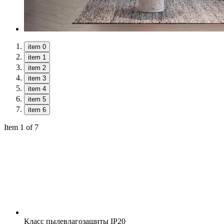
item 0
item 1
item 2
item 3
item 4
item 5
item 6
Item 1 of 7
Класс пылевлагозащиты
IP20