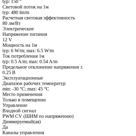
typ: 150 °
Световой поток на 1м
typ: 480 lm/m
Расчетная световая эффективность
80 лм/Вт
Электрические
Напряжение питания
12 V
Мощность на 1м
typ: 6 W/m; max: 6.5 W/m
Ток потребления 1м
typ: 0.5 A/m; max: 0.54 A/m
Предельное отклонение напряжения ±
0.25 В
Эксплуатационные
Диапазон рабочих температур
min: -30 °C; max: 45 °C
Место применения
Только в помещении
Управление
Входной сигнал
PWM СV (ШИМ по напряжению)
Диммируемый(ая)
Да
Каналы управления