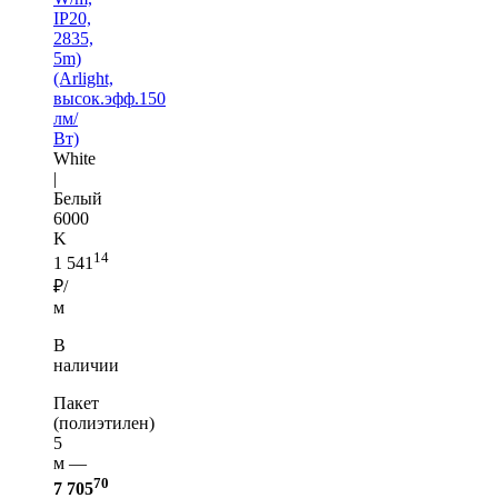
IP20,
2835,
5m)
(Arlight,
высок.эфф.150
лм/
Вт)
White
|
Белый
6000
K
14
1 541
₽/
м
В
наличии
Пакет
(полиэтилен)
5
м —
70
7 705