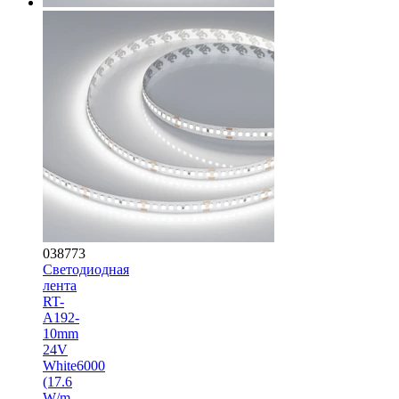
038773
Светодиодная
лента
RT-
A192-
10mm
24V
White6000
(17.6
W/m,