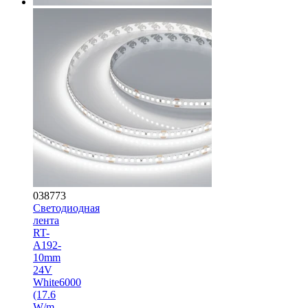
038773
Светодиодная
лента
RT-
A192-
10mm
24V
White6000
(17.6
W/m,