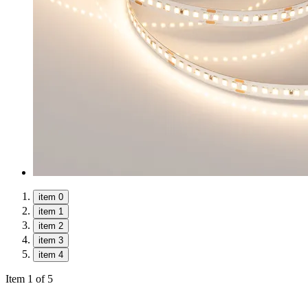
item 0
item 1
item 2
item 3
item 4
Item 1 of 5