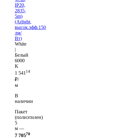
IP20,
2835,
5m)
(Arlight,
высок.эфф.150
лм/
Вт)
White
|
Белый
6000
K
14
1 541
₽/
м
В
наличии
Пакет
(полиэтилен)
5
м —
70
7 705