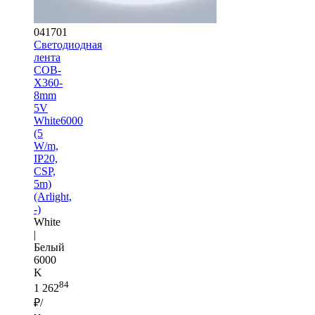
041701
Светодиодная
лента
COB-
X360-
8mm
5V
White6000
(5
W/m,
IP20,
CSP,
5m)
(Arlight,
-)
White
|
Белый
6000
K
84
1 262
₽/