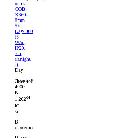
лента
COB-
X360-
8mm
5V
Day4000
(5
W/m,
IP20,
5m)
(Arlight,
-)
Day
|
Дневной
4000
K
84
1 262
₽/
м
В
наличии
Пакет