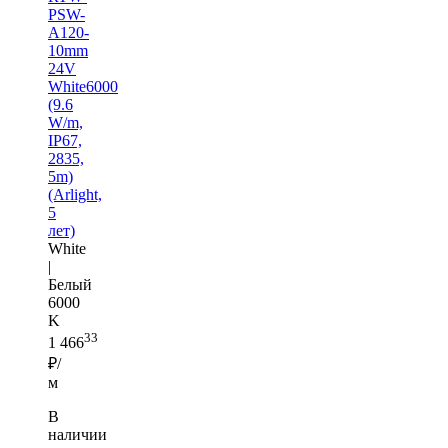
PSW-
A120-
10mm
24V
White6000
(9.6
W/m,
IP67,
2835,
5m)
(Arlight,
5
лет)
White
|
Белый
6000
K
33
1 466
₽/
м
В
наличии