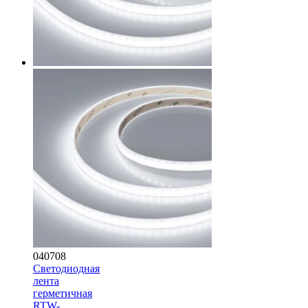
040708
Светодиодная
лента
герметичная
RTW-