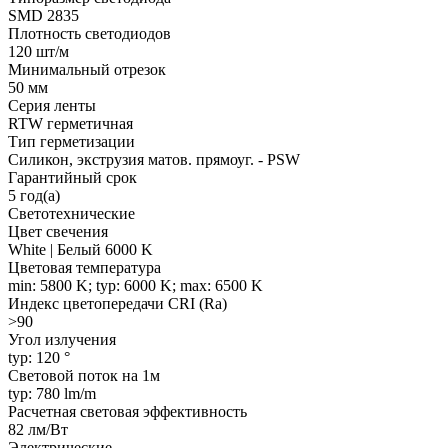
SMD 2835
Плотность светодиодов
120 шт/м
Минимальный отрезок
50 мм
Серия ленты
RTW герметичная
Тип герметизации
Силикон, экструзия матов. прямоуг. - PSW
Гарантийный срок
5 год(а)
Светотехнические
Цвет свечения
White | Белый 6000 K
Цветовая температура
min: 5800 K; typ: 6000 K; max: 6500 K
Индекс цветопередачи CRI (Ra)
>90
Угол излучения
typ: 120 °
Световой поток на 1м
typ: 780 lm/m
Расчетная световая эффективность
82 лм/Вт
Электрические