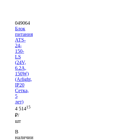
049064
Блок
питания
ATS-
24-
150-
LS
(24V,
6.2A,
150W)
(Arlight,
IP20
Сетка,
5
лет)
15
4 514
₽/
шт
В
наличии