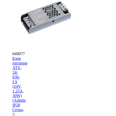
049077
Блок
питания
ATS-
24-
030-
LS
(24V,
1.25A,
30W)
(Arlight,
IP20
Сетка,
5