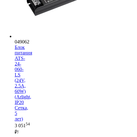
049062
Блок
питания
ATS-
24-
060-
LS
(24V,
2.5A,
60W)
(Arlight,
IP20
Сетка,
5
лет)
54
3 051
₽/