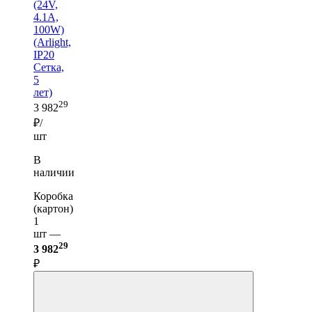
(24V,
4.1A,
100W)
(Arlight,
IP20
Сетка,
5
лет)
29
3 982
₽/
шт
В
наличии
Коробка
(картон)
1
шт —
29
3 982
₽