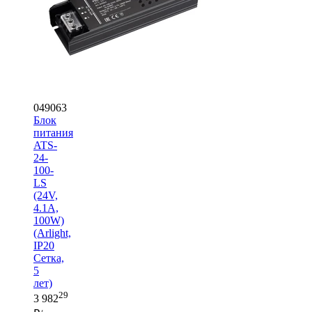
049063
Блок
питания
ATS-
24-
100-
LS
(24V,
4.1A,
100W)
(Arlight,
IP20
Сетка,
5
лет)
29
3 982