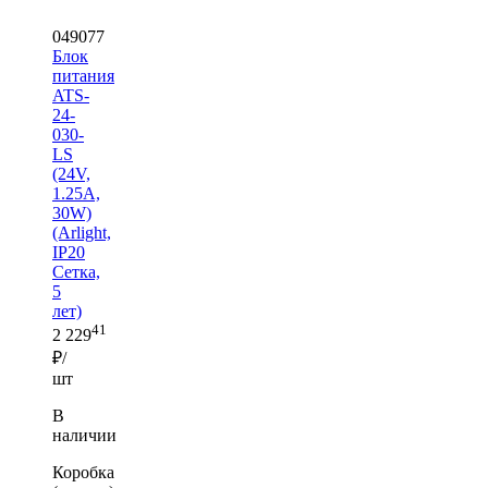
049077
Блок
питания
ATS-
24-
030-
LS
(24V,
1.25A,
30W)
(Arlight,
IP20
Сетка,
5
лет)
41
2 229
₽/
шт
В
наличии
Коробка