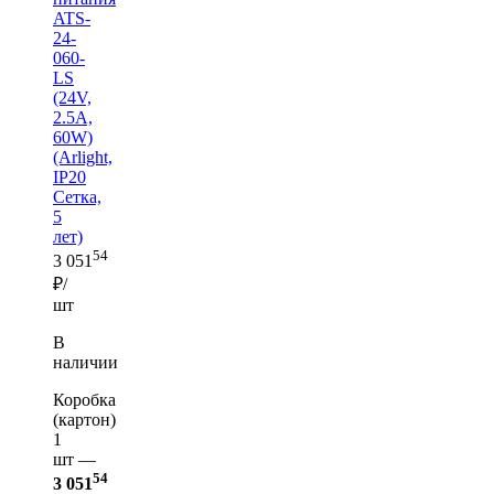
ATS-
24-
060-
LS
(24V,
2.5A,
60W)
(Arlight,
IP20
Сетка,
5
лет)
54
3 051
₽/
шт
В
наличии
Коробка
(картон)
1
шт —
54
3 051