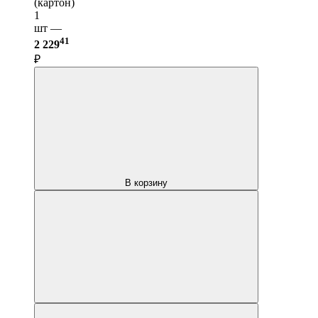
(картон)
1
шт —
41
2 229
₽
В корзину