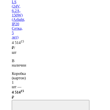
LS
(24V,
6.2A,
150W)
(Arlight,
IP20
Сетка,
5
лет)
15
4 514
₽/
шт
В
наличии
Коробка
(картон)
1
шт —
15
4 514
₽