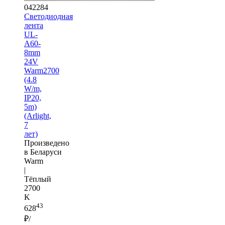
042284
Светодиодная
лента
UL-
A60-
8mm
24V
Warm2700
(4.8
W/m,
IP20,
5m)
(Arlight,
7
лет)
Произведено
в Беларуси
Warm
|
Тёплый
2700
K
43
628
₽/