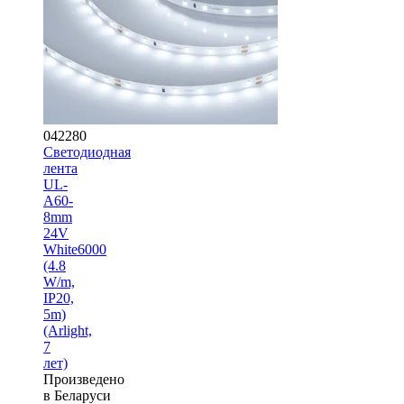
042280
Светодиодная
лента
UL-
A60-
8mm
24V
White6000
(4.8
W/m,
IP20,
5m)
(Arlight,
7
лет)
Произведено
в Беларуси