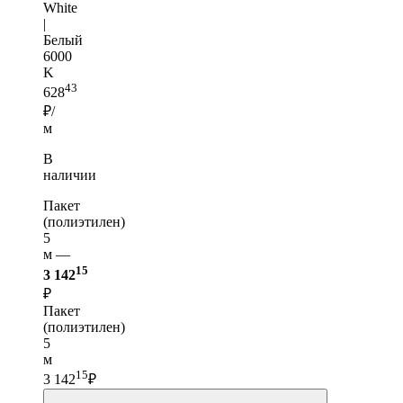
White
|
Белый
6000
K
43
628
₽/
м
В
наличии
Пакет
(полиэтилен)
5
м —
15
3 142
₽
Пакет
(полиэтилен)
5
м
15
3 142
₽