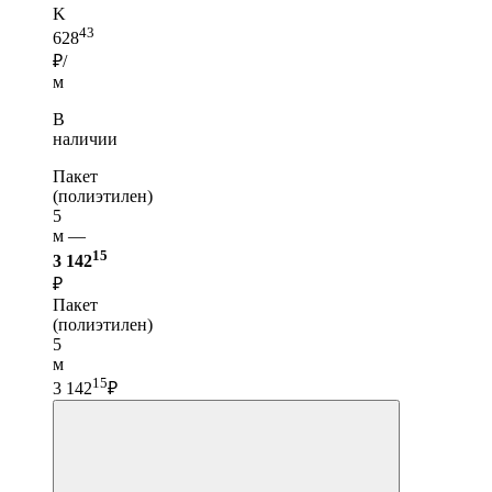
K
43
628
₽/
м
В
наличии
Пакет
(полиэтилен)
5
м —
15
3 142
₽
Пакет
(полиэтилен)
5
м
15
3 142
₽