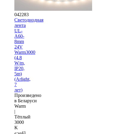
042283
Светодиодная
лента
UL-
A60-
8mm
24V
Warm3000
(4.8
W/m,
IP20,
5m)
(Arlight,
7
лет)
Произведено
в Беларуси
Warm
|
Тёплый
3000
K
43