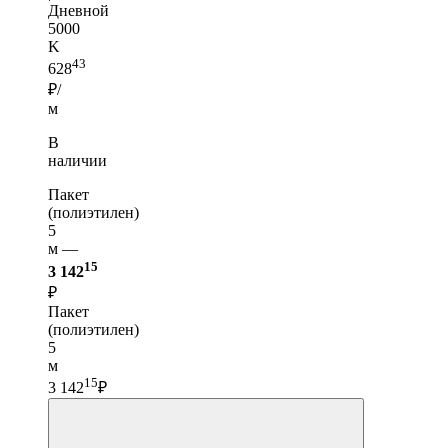
Дневной
5000
K
43
628
₽/
м
В
наличии
Пакет
(полиэтилен)
5
м —
15
3 142
₽
Пакет
(полиэтилен)
5
м
15
3 142
₽