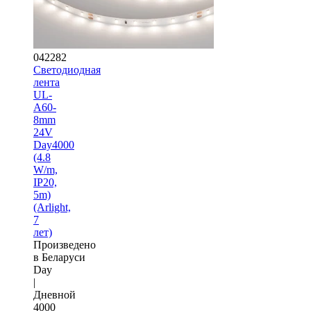
042282
Светодиодная
лента
UL-
A60-
8mm
24V
Day4000
(4.8
W/m,
IP20,
5m)
(Arlight,
7
лет)
Произведено
в Беларуси
Day
|
Дневной
4000