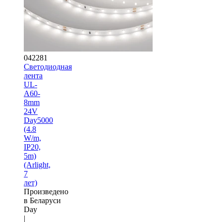
042281
Светодиодная
лента
UL-
A60-
8mm
24V
Day5000
(4.8
W/m,
IP20,
5m)
(Arlight,
7
лет)
Произведено
в Беларуси
Day
|