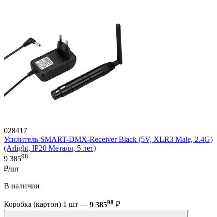
028417
Усилитель SMART-DMX-Receiver Black (5V, XLR3 Male, 2.4G)
(Arlight, IP20 Металл, 5 лет)
98
9 385
₽/шт
В наличии
98
Коробка (картон) 1 шт —
9 385
₽