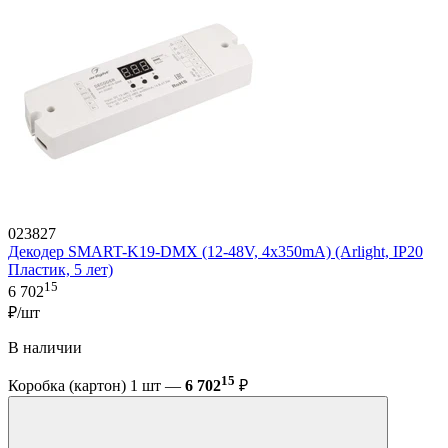
023827
Декодер SMART-K19-DMX (12-48V, 4x350mA) (Arlight, IP20
Пластик, 5 лет)
15
6 702
₽/шт
В наличии
15
Коробка (картон) 1 шт —
6 702
₽