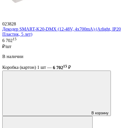
023828
Декодер SMART-K20-DMX (12-48V, 4x700mA) (Arlight, IP20
Пластик, 5 лет)
15
6 702
₽/шт
В наличии
15
Коробка (картон) 1 шт —
6 702
₽
В корзину