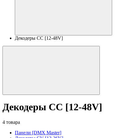
Декодеры CC [12-48V]
Декодеры CC [12-48V]
4 товара
Панели [DMX Master]