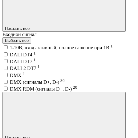
Показать все
Входной сигнал
Выбрать все
1
1-10В, вход активный, полное гашение при 1В
1
DALI DT4
1
DALI DT7
1
DALI-2 DT7
1
DMX
30
DMX (сигналы D+, D-)
20
DMX RDM (сигналы D+, D-)
Показать все