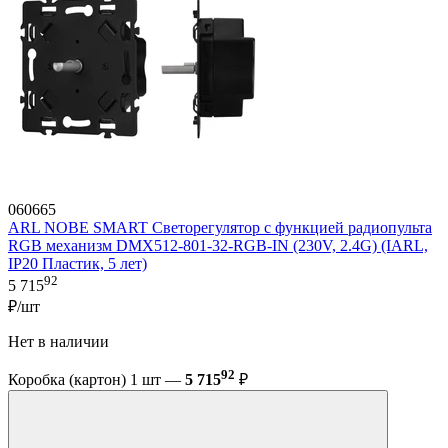
060665
ARL NOBE SMART Светорегулятор с функцией радиопульта
RGB механизм DMX512-801-32-RGB-IN (230V, 2.4G) (IARL,
IP20 Пластик, 5 лет)
92
5 715
₽/шт
Нет в наличии
92
Коробка (картон) 1 шт —
5 715
₽