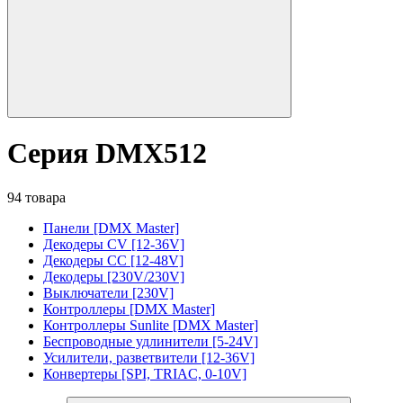
Серия DMX512
94 товара
Панели [DMX Master]
Декодеры CV [12-36V]
Декодеры CC [12-48V]
Декодеры [230V/230V]
Выключатели [230V]
Контроллеры [DMX Master]
Контроллеры Sunlite [DMX Master]
Беспроводные удлинители [5-24V]
Усилители, разветвители [12-36V]
Конвертеры [SPI, TRIAC, 0-10V]