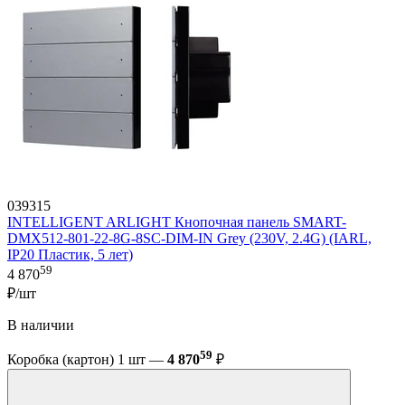
039315
INTELLIGENT ARLIGHT Кнопочная панель SMART-
DMX512-801-22-8G-8SC-DIM-IN Grey (230V, 2.4G) (IARL,
IP20 Пластик, 5 лет)
59
4 870
₽/шт
В наличии
59
Коробка (картон) 1 шт —
4 870
₽