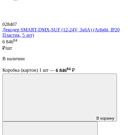
028407
Декодер SMART-DMX-SUF (12-24V, 3x6A) (Arlight, IP20
Пластик, 5 лет)
84
6 846
₽/шт
В наличии
84
Коробка (картон) 1 шт —
6 846
₽
В корзину