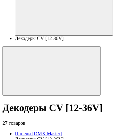
Декодеры CV [12-36V]
Декодеры CV [12-36V]
27 товаров
Панели [DMX Master]