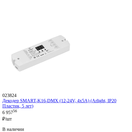
023824
Декодер SMART-K16-DMX (12-24V, 4x5A) (Arlight, IP20
Пластик, 5 лет)
56
6 957
₽/шт
В наличии