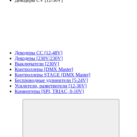
Декодеры CV [12-36V]
Декодеры CC [12-48V]
Декодеры [230V/230V]
Выключатели [230V]
Контроллеры [DMX Master]
Контроллеры STAGE [DMX Master]
Беспроводные удлинители [5-24V]
Усилители, разветвители [12-36V]
Конвертеры [SPI, TRIAC, 0-10V]