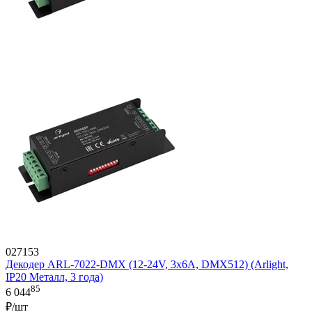
027153
Декодер ARL-7022-DMX (12-24V, 3x6A, DMX512) (Arlight,
IP20 Металл, 3 года)
85
6 044
₽/шт