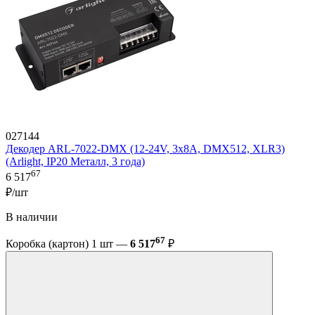
027144
Декодер ARL-7022-DMX (12-24V, 3x8A, DMX512, XLR3)
(Arlight, IP20 Металл, 3 года)
67
6 517
₽/шт
В наличии
67
Коробка (картон) 1 шт —
6 517
₽