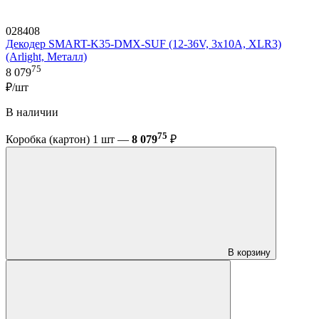
028408
Декодер SMART-K35-DMX-SUF (12-36V, 3x10A, XLR3)
(Arlight, Металл)
75
8 079
₽/шт
В наличии
75
Коробка (картон) 1 шт —
8 079
₽
В корзину