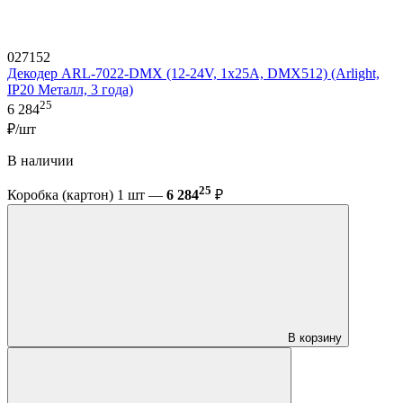
027152
Декодер ARL-7022-DMX (12-24V, 1x25A, DMX512) (Arlight,
IP20 Металл, 3 года)
25
6 284
₽/шт
В наличии
25
Коробка (картон) 1 шт —
6 284
₽
В корзину