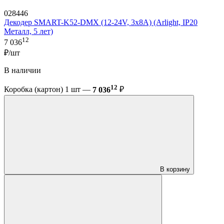
028446
Декодер SMART-K52-DMX (12-24V, 3x8A) (Arlight, IP20
Металл, 5 лет)
12
7 036
₽/шт
В наличии
12
Коробка (картон) 1 шт —
7 036
₽
В корзину