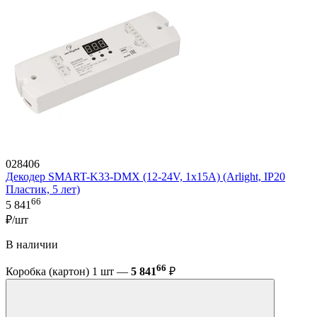
028406
Декодер SMART-K33-DMX (12-24V, 1x15A) (Arlight, IP20
Пластик, 5 лет)
66
5 841
₽/шт
В наличии
66
Коробка (картон) 1 шт —
5 841
₽