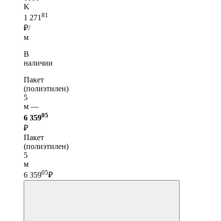
K
81
1 271
₽/
м
В
наличии
Пакет
(полиэтилен)
5
м —
05
6 359
₽
Пакет
(полиэтилен)
5
м
05
6 359
₽