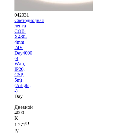
042031
Светодиодная
лента
COB-
X480-
4mm
24V
Day4000
(4
W/m,
IP20,
CSP,
5m)
(Arlight,
-)
Day
|
Дневной
4000
K
81
1 271
₽/