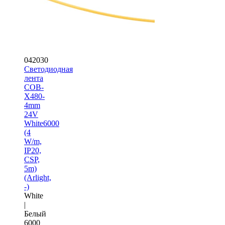
042030
Светодиодная
лента
COB-
X480-
4mm
24V
White6000
(4
W/m,
IP20,
CSP,
5m)
(Arlight,
-)
White
|
Белый
6000