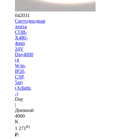
042031
Светодиодная
лента
COB-
X480-
4mm
24V
Day4000
(4
W/m,
IP20,
CSP,
5m)
(Arlight,
-)
Day
|
Дневной
4000
K
81
1 271
₽/