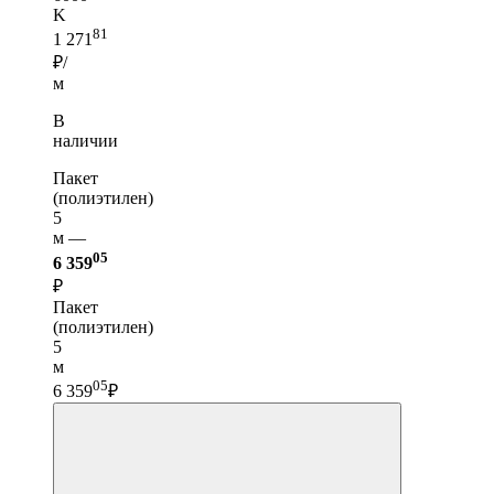
K
81
1 271
₽/
м
В
наличии
Пакет
(полиэтилен)
5
м —
05
6 359
₽
Пакет
(полиэтилен)
5
м
05
6 359
₽