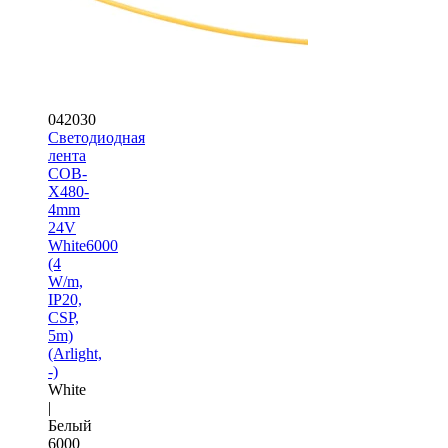
042030
Светодиодная
лента
COB-
X480-
4mm
24V
White6000
(4
W/m,
IP20,
CSP,
5m)
(Arlight,
-)
White
|
Белый
6000