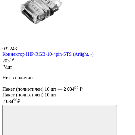
032243
Коннектор HIP-RGB-10-4pin-STS (Arlight, -)
49
203
₽/шт
Нет в наличии
90
Пакет (полиэтилен) 10 шт —
2 034
₽
Пакет (полиэтилен) 10 шт
90
2 034
₽