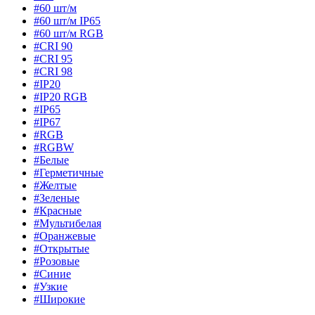
#60 шт/м
#60 шт/м IP65
#60 шт/м RGB
#CRI 90
#CRI 95
#CRI 98
#IP20
#IP20 RGB
#IP65
#IP67
#RGB
#RGBW
#Белые
#Герметичные
#Желтые
#Зеленые
#Красные
#Мультибелая
#Оранжевые
#Открытые
#Розовые
#Синие
#Узкие
#Широкие