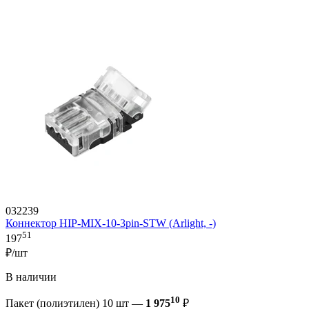
032239
Коннектор HIP-MIX-10-3pin-STW (Arlight, -)
51
197
₽/шт
В наличии
10
Пакет (полиэтилен) 10 шт —
1 975
₽