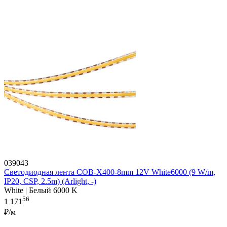
039043
Светодиодная лента COB-X400-8mm 12V White6000 (9 W/m,
IP20, CSP, 2.5m) (Arlight, -)
White | Белый 6000 K
56
1 171
₽/м