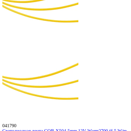
041790
Светодиодная лента COB-X504-5mm 12V Warm2700 (6.5 W/m,