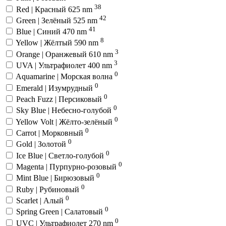
38
Red | Красный 625 nm
42
Green | Зелёный 525 nm
41
Blue | Синий 470 nm
8
Yellow | Жёлтый 590 nm
3
Orange | Оранжевый 610 nm
3
UVA | Ультрафиолет 400 nm
0
Aquamarine | Морская волна
0
Emerald | Изумрудный
0
Peach Fuzz | Персиковый
0
Sky Blue | Небесно-голубой
0
Yellow Volt | Жёлто-зелёный
0
Carrot | Морковный
0
Gold | Золотой
0
Ice Blue | Светло-голубой
0
Magenta | Пурпурно-розовый
0
Mint Blue | Бирюзовый
0
Ruby | Рубиновый
0
Scarlet | Алый
0
Spring Green | Салатовый
0
UVC | Ультрафиолет 270 nm