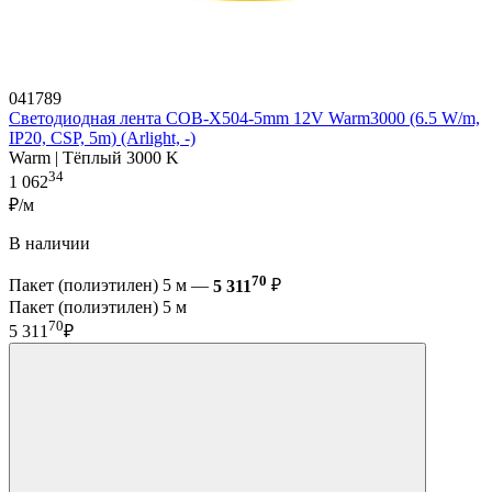
041789
Светодиодная лента COB-X504-5mm 12V Warm3000 (6.5 W/m,
IP20, CSP, 5m) (Arlight, -)
Warm | Тёплый 3000 K
34
1 062
₽/м
В наличии
70
Пакет (полиэтилен) 5 м —
5 311
₽
Пакет (полиэтилен) 5 м
70
5 311
₽