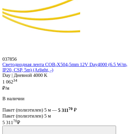
037856
Светодиодная лента COB-X504-5mm 12V Day4000 (6.5 W/m,
IP20, CSP, 5m) (Arlight, -)
Day | Дневной 4000 K
34
1 062
₽/м
В наличии
70
Пакет (полиэтилен) 5 м —
5 311
₽
Пакет (полиэтилен) 5 м
70
5 311
₽