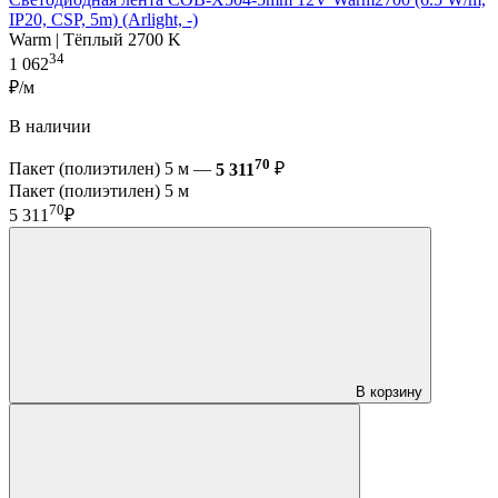
IP20, CSP, 5m) (Arlight, -)
Warm | Тёплый 2700 K
34
1 062
₽/м
В наличии
70
Пакет (полиэтилен) 5 м —
5 311
₽
Пакет (полиэтилен) 5 м
70
5 311
₽
В корзину