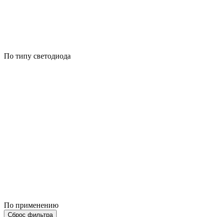
По типу светодиода
По применению
Сброс фильтра