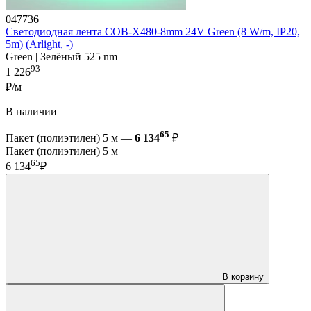
047736
Светодиодная лента COB-X480-8mm 24V Green (8 W/m, IP20,
5m) (Arlight, -)
Green | Зелёный 525 nm
93
1 226
₽/м
В наличии
65
Пакет (полиэтилен) 5 м —
6 134
₽
Пакет (полиэтилен) 5 м
65
6 134
₽
В корзину