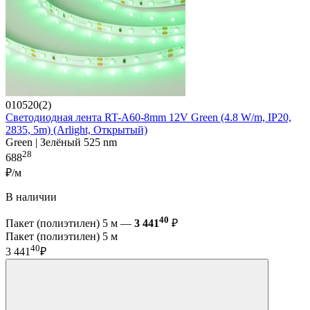
010520(2)
Светодиодная лента RT-A60-8mm 12V Green (4.8 W/m, IP20,
2835, 5m) (Arlight, Открытый)
Green | Зелёный 525 nm
28
688
₽/м
В наличии
40
Пакет (полиэтилен) 5 м —
3 441
₽
Пакет (полиэтилен) 5 м
40
3 441
₽