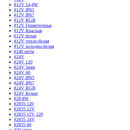
#12V 14,4W
#12V IP65
#12V IP67
#12V RGB
#12V Герметичные
#12V Красная
#12V белая
#12V тепло-белая
#12V холодно-белая
#240 шт/м
#24V
#24V 120
#24V 5mm
#24V 60
#24V IP65
#24V IP67
#24V RGB
#24V Белые
#28,8W
#2835 120
#2835 12V
#2835 12V 120
#2835 24V
#2835 60
#30 шт/м