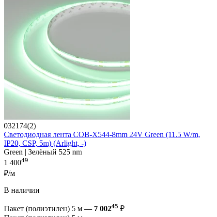
032174(2)
Светодиодная лента COB-X544-8mm 24V Green (11.5 W/m,
IP20, CSP, 5m) (Arlight, -)
Green | Зелёный 525 nm
49
1 400
₽/м
В наличии
45
Пакет (полиэтилен) 5 м —
7 002
₽