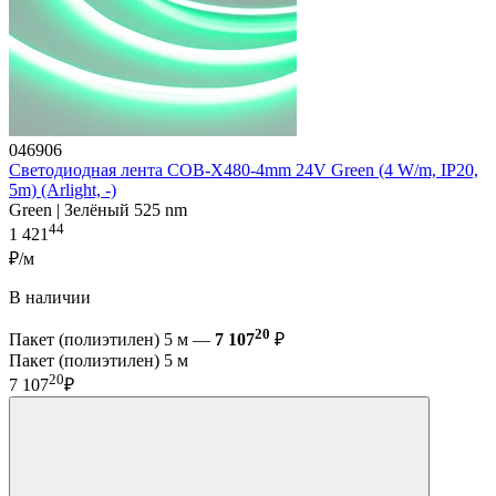
046906
Светодиодная лента COB-X480-4mm 24V Green (4 W/m, IP20,
5m) (Arlight, -)
Green | Зелёный 525 nm
44
1 421
₽/м
В наличии
20
Пакет (полиэтилен) 5 м —
7 107
₽
Пакет (полиэтилен) 5 м
20
7 107
₽