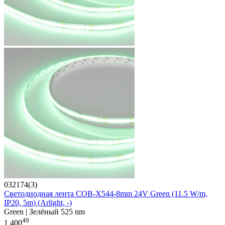
032174(3)
Светодиодная лента COB-X544-8mm 24V Green (11.5 W/m,
IP20, 5m) (Arlight, -)
Green | Зелёный 525 nm
49
1 400