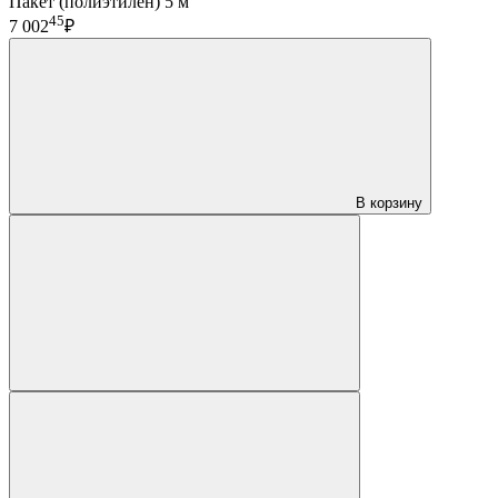
Пакет (полиэтилен) 5 м
45
7 002
₽
В корзину