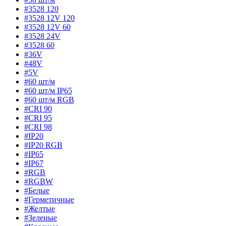
#3528 120
#3528 12V 120
#3528 12V 60
#3528 24V
#3528 60
#36V
#48V
#5V
#60 шт/м
#60 шт/м IP65
#60 шт/м RGB
#CRI 90
#CRI 95
#CRI 98
#IP20
#IP20 RGB
#IP65
#IP67
#RGB
#RGBW
#Белые
#Герметичные
#Желтые
#Зеленые