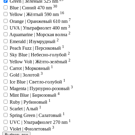
Green | Зелёный 525 nm
30
Blue | Синий 470 nm
16
Yellow | Жёлтый 590 nm
7
Orange | Оранжевый 610 nm
3
UVA | Ультрафиолет 400 nm
2
Aquamarine | Морская волна
2
Emerald | Изумрудный
1
Peach Fuzz | Персиковый
2
Sky Blue | Небесно-голубой
2
Yellow Volt | Жёлто-зелёный
1
Carrot | Морковный
3
Gold | Золотой
1
Ice Blue | Светло-голубой
3
Magenta | Пурпурно-розовый
4
Mint Blue | Бирюзовый
1
Ruby | Рубиновый
1
Scarlet | Алый
1
Spring Green | Салатовый
1
UVC | Ультрафиолет 270 nm
3
Violet | Фиолетовый
Выбрать все