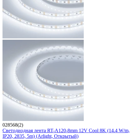
028568(2)
Светодиодная лента RT-A120-8mm 12V Cool 8K (14.4 W/m,
IP20, 2835, 5m) (Arlight, Открытый)