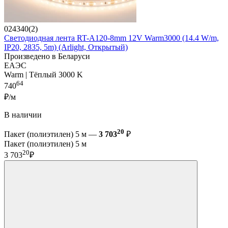
024340(2)
Светодиодная лента RT-A120-8mm 12V Warm3000 (14.4 W/m,
IP20, 2835, 5m) (Arlight, Открытый)
Произведено в Беларуси
ЕАЭС
Warm | Тёплый 3000 K
64
740
₽/м
В наличии
20
Пакет (полиэтилен) 5 м —
3 703
₽
Пакет (полиэтилен) 5 м
20
3 703
₽