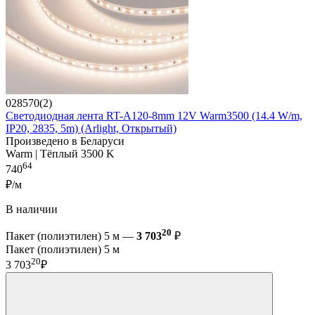
028570(2)
Светодиодная лента RT-A120-8mm 12V Warm3500 (14.4 W/m,
IP20, 2835, 5m) (Arlight, Открытый)
Произведено в Беларуси
Warm | Тёплый 3500 K
64
740
₽/м
В наличии
20
Пакет (полиэтилен) 5 м —
3 703
₽
Пакет (полиэтилен) 5 м
20
3 703
₽