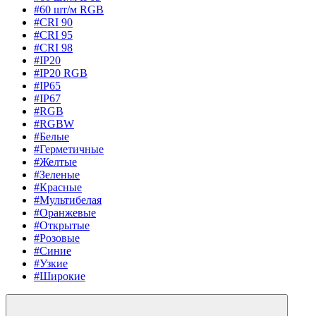
#60 шт/м RGB
#CRI 90
#CRI 95
#CRI 98
#IP20
#IP20 RGB
#IP65
#IP67
#RGB
#RGBW
#Белые
#Герметичные
#Желтые
#Зеленые
#Красные
#Мультибелая
#Оранжевые
#Открытые
#Розовые
#Синие
#Узкие
#Широкие