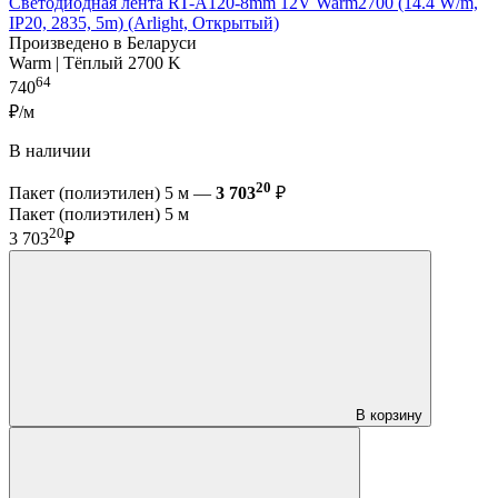
Светодиодная лента RT-A120-8mm 12V Warm2700 (14.4 W/m,
IP20, 2835, 5m) (Arlight, Открытый)
Произведено в Беларуси
Warm | Тёплый 2700 K
64
740
₽/м
В наличии
20
Пакет (полиэтилен) 5 м —
3 703
₽
Пакет (полиэтилен) 5 м
20
3 703
₽
В корзину