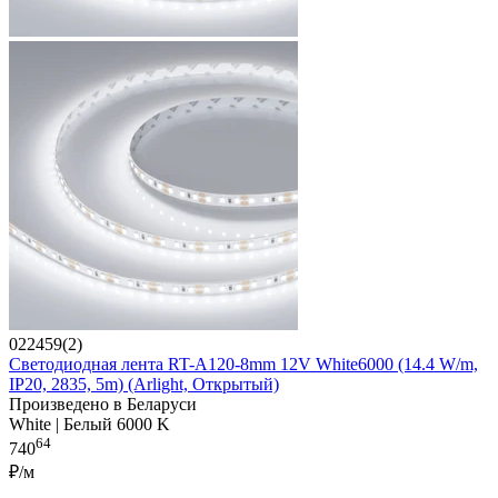
022459(2)
Светодиодная лента RT-A120-8mm 12V White6000 (14.4 W/m,
IP20, 2835, 5m) (Arlight, Открытый)
Произведено в Беларуси
White | Белый 6000 K
64
740
₽/м