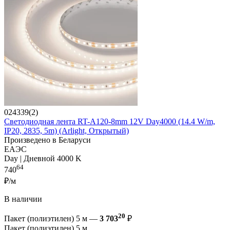
024339(2)
Светодиодная лента RT-A120-8mm 12V Day4000 (14.4 W/m,
IP20, 2835, 5m) (Arlight, Открытый)
Произведено в Беларуси
ЕАЭС
Day | Дневной 4000 K
64
740
₽/м
В наличии
20
Пакет (полиэтилен) 5 м —
3 703
₽
Пакет (полиэтилен) 5 м