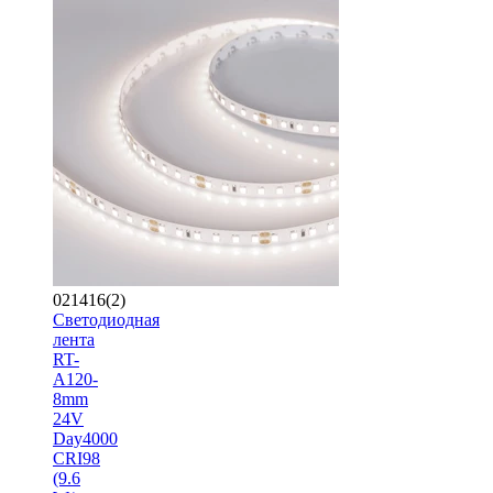
021416(2)
Светодиодная
лента
RT-
A120-
8mm
24V
Day4000
CRI98
(9.6