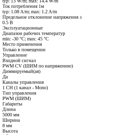
typ: 13 W/m; max: 14.4 W/m
Ток потребления 1м
typ: 1.08 A/m; max: 1.2 A/m
Предельное отклонение напряжения ±
0.5 В
Эксплуатационные
Диапазон рабочих температур
min: -30 °C; max: 45 °C
Место применения
Только в помещении
Управление
Входной сигнал
PWM СV (ШИМ по напряжению)
Диммируемый(ая)
Да
Каналы управления
1 CH (1 канал - Mono)
Тип управления
PWM (ШИМ)
Габариты
Длина
5000 мм
Ширина
8 мм
Высота