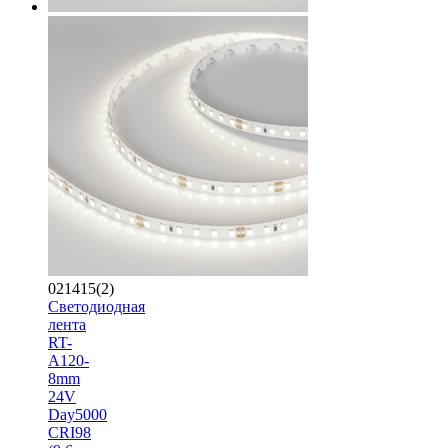
021415(2)
Светодиодная
лента
RT-
A120-
8mm
24V
Day5000
CRI98