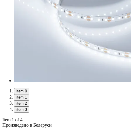
item 0
item 1
item 2
item 3
Item 1 of 4
Произведено в Беларуси