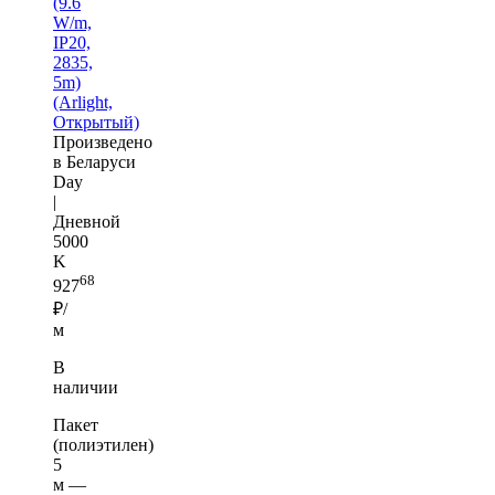
(9.6
W/m,
IP20,
2835,
5m)
(Arlight,
Открытый)
Произведено
в Беларуси
Day
|
Дневной
5000
K
68
927
₽/
м
В
наличии
Пакет
(полиэтилен)
5
м —