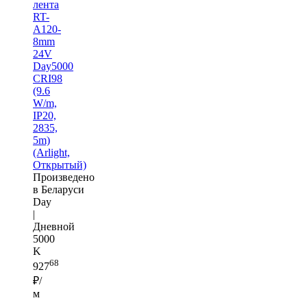
лента
RT-
A120-
8mm
24V
Day5000
CRI98
(9.6
W/m,
IP20,
2835,
5m)
(Arlight,
Открытый)
Произведено
в Беларуси
Day
|
Дневной
5000
K
68
927
₽/
м