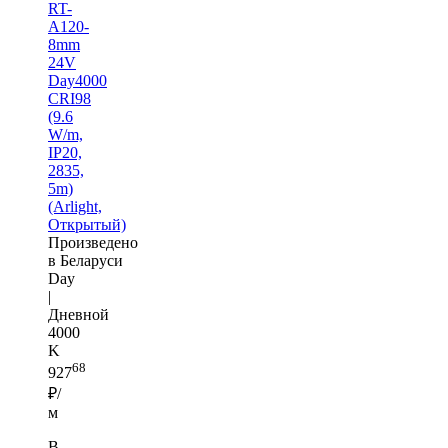
RT-
A120-
8mm
24V
Day4000
CRI98
(9.6
W/m,
IP20,
2835,
5m)
(Arlight,
Открытый)
Произведено
в Беларуси
Day
|
Дневной
4000
K
68
927
₽/
м
В