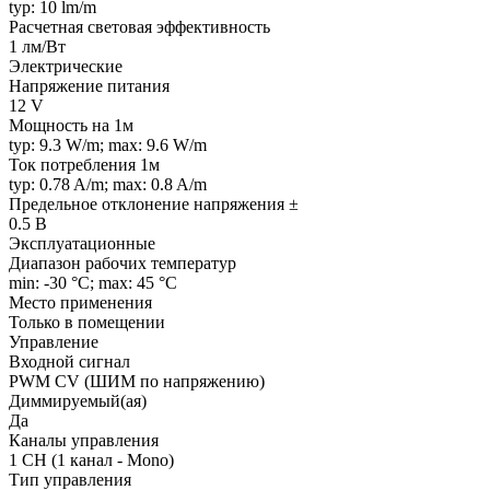
typ: 10 lm/m
Расчетная световая эффективность
1 лм/Вт
Электрические
Напряжение питания
12 V
Мощность на 1м
typ: 9.3 W/m; max: 9.6 W/m
Ток потребления 1м
typ: 0.78 A/m; max: 0.8 A/m
Предельное отклонение напряжения ±
0.5 В
Эксплуатационные
Диапазон рабочих температур
min: -30 °C; max: 45 °C
Место применения
Только в помещении
Управление
Входной сигнал
PWM СV (ШИМ по напряжению)
Диммируемый(ая)
Да
Каналы управления
1 CH (1 канал - Mono)
Тип управления