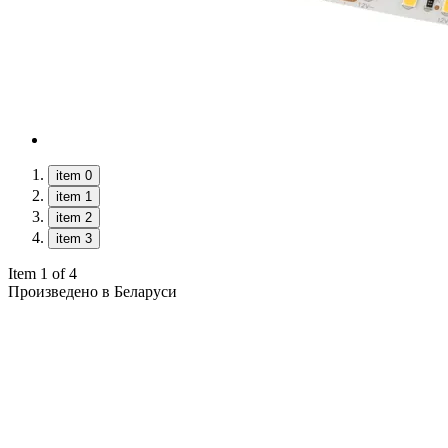
item 0
item 1
item 2
item 3
Item 1 of 4
Произведено в Беларуси