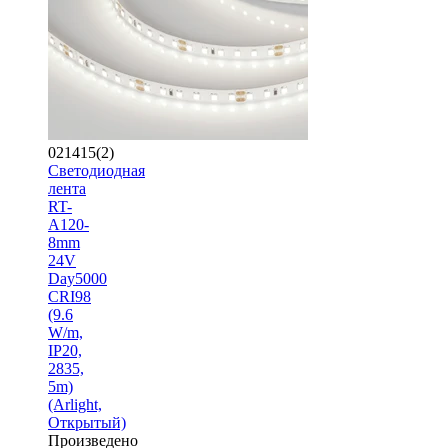
021415(2)
Светодиодная
лента
RT-
A120-
8mm
24V
Day5000
CRI98
(9.6
W/m,
IP20,
2835,
5m)
(Arlight,
Открытый)
Произведено