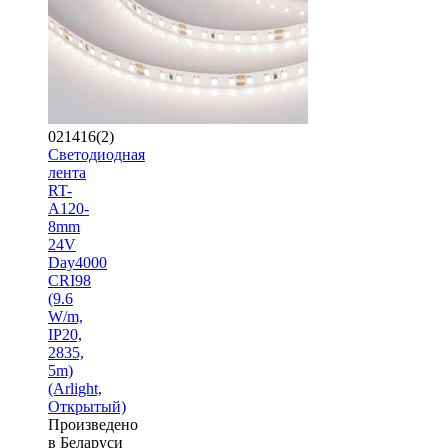
021416(2)
Светодиодная
лента
RT-
A120-
8mm
24V
Day4000
CRI98
(9.6
W/m,
IP20,
2835,
5m)
(Arlight,
Открытый)
Произведено
в Беларуси