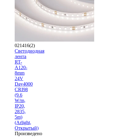
021416(2)
Светодиодная
лента
RT-
A120-
8mm
24V
Day4000
CRI98
(9.6
W/m,
IP20,
2835,
5m)
(Arlight,
Открытый)
Произведено