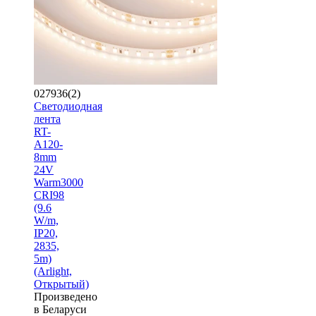
027936(2)
Светодиодная
лента
RT-
A120-
8mm
24V
Warm3000
CRI98
(9.6
W/m,
IP20,
2835,
5m)
(Arlight,
Открытый)
Произведено
в Беларуси