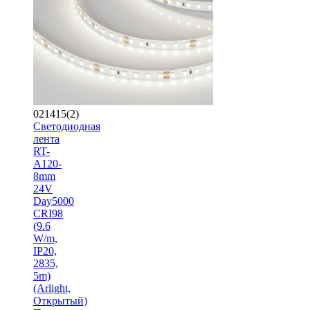
021415(2)
Светодиодная
лента
RT-
A120-
8mm
24V
Day5000
CRI98
(9.6
W/m,
IP20,
2835,
5m)
(Arlight,
Открытый)