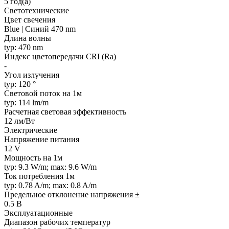
5 год(а)
Светотехнические
Цвет свечения
Blue | Синий 470 nm
Длина волны
typ: 470 nm
Индекс цветопередачи CRI (Ra)
-
Угол излучения
typ: 120 °
Световой поток на 1м
typ: 114 lm/m
Расчетная световая эффективность
12 лм/Вт
Электрические
Напряжение питания
12 V
Мощность на 1м
typ: 9.3 W/m; max: 9.6 W/m
Ток потребления 1м
typ: 0.78 A/m; max: 0.8 A/m
Предельное отклонение напряжения ±
0.5 В
Эксплуатационные
Диапазон рабочих температур