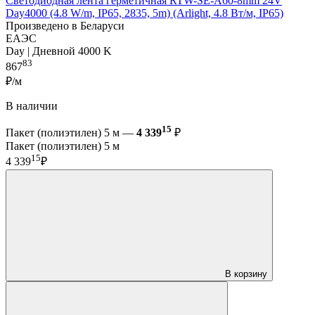
Светодиодная лента герметичная RTW-SE-A60-8mm 24V
Day4000 (4.8 W/m, IP65, 2835, 5m) (Arlight, 4.8 Вт/м, IP65)
Произведено в Беларуси
ЕАЭС
Day | Дневной 4000 K
83
867
₽/м
В наличии
15
Пакет (полиэтилен) 5 м —
4 339
₽
Пакет (полиэтилен) 5 м
15
4 339
₽
В корзину