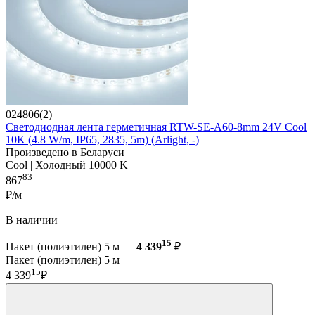
024806(2)
Светодиодная лента герметичная RTW-SE-A60-8mm 24V Cool
10K (4.8 W/m, IP65, 2835, 5m) (Arlight, -)
Произведено в Беларуси
Cool | Холодный 10000 K
83
867
₽/м
В наличии
15
Пакет (полиэтилен) 5 м —
4 339
₽
Пакет (полиэтилен) 5 м
15
4 339
₽