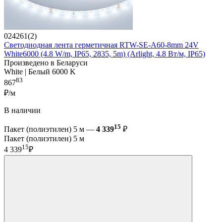
024261(2)
Светодиодная лента герметичная RTW-SE-A60-8mm 24V
White6000 (4.8 W/m, IP65, 2835, 5m) (Arlight, 4.8 Вт/м, IP65)
Произведено в Беларуси
White | Белый 6000 K
83
867
₽/м
В наличии
15
Пакет (полиэтилен) 5 м —
4 339
₽
Пакет (полиэтилен) 5 м
15
4 339
₽