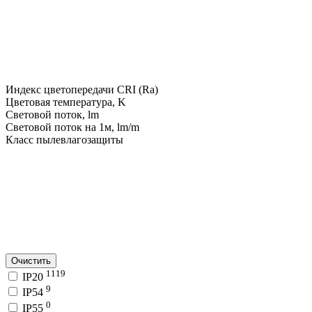
Индекс цветопередачи CRI (Ra)
Цветовая температура, K
Световой поток, lm
Световой поток на 1м, lm/m
Класс пылевлагозащиты
Очистить
1119
IP20
9
IP54
0
IP55