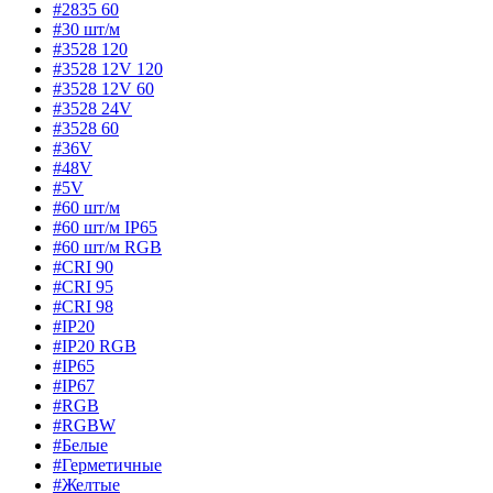
#2835 60
#30 шт/м
#3528 120
#3528 12V 120
#3528 12V 60
#3528 24V
#3528 60
#36V
#48V
#5V
#60 шт/м
#60 шт/м IP65
#60 шт/м RGB
#CRI 90
#CRI 95
#CRI 98
#IP20
#IP20 RGB
#IP65
#IP67
#RGB
#RGBW
#Белые
#Герметичные
#Желтые