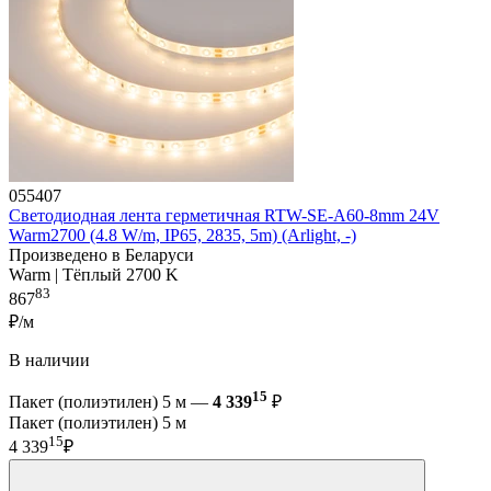
055407
Светодиодная лента герметичная RTW-SE-A60-8mm 24V
Warm2700 (4.8 W/m, IP65, 2835, 5m) (Arlight, -)
Произведено в Беларуси
Warm | Тёплый 2700 K
83
867
₽/м
В наличии
15
Пакет (полиэтилен) 5 м —
4 339
₽
Пакет (полиэтилен) 5 м
15
4 339
₽