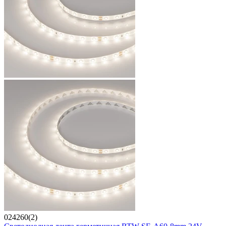
024260(2)