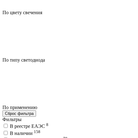
По цвету свечения
По типу светодиода
По применению
Сброс фильтра
Фильтры
8
В реестре ЕАЭС
158
В наличии