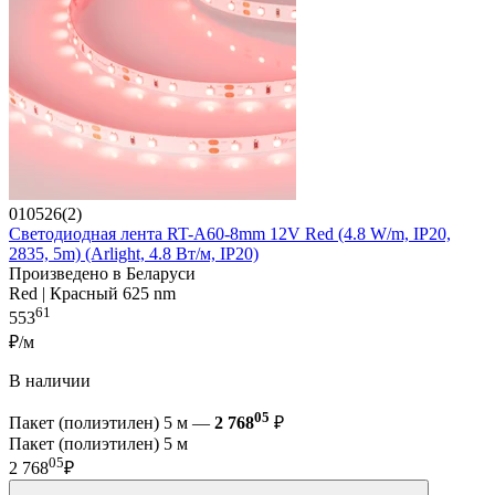
010526(2)
Светодиодная лента RT-A60-8mm 12V Red (4.8 W/m, IP20,
2835, 5m) (Arlight, 4.8 Вт/м, IP20)
Произведено в Беларуси
Red | Красный 625 nm
61
553
₽/м
В наличии
05
Пакет (полиэтилен) 5 м —
2 768
₽
Пакет (полиэтилен) 5 м
05
2 768
₽