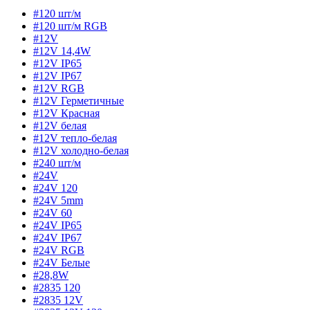
#120 шт/м
#120 шт/м RGB
#12V
#12V 14,4W
#12V IP65
#12V IP67
#12V RGB
#12V Герметичные
#12V Красная
#12V белая
#12V тепло-белая
#12V холодно-белая
#240 шт/м
#24V
#24V 120
#24V 5mm
#24V 60
#24V IP65
#24V IP67
#24V RGB
#24V Белые
#28,8W
#2835 120
#2835 12V