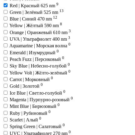
9
Red | Красный 625 nm
13
Green | Зелёный 525 nm
12
Blue | Синий 470 nm
8
Yellow | Жёлтый 590 nm
3
Orange | Оранжевый 610 nm
3
UVA | Ультрафиолет 400 nm
0
Aquamarine | Морская волна
0
Emerald | Изумрудный
0
Peach Fuzz | Персиковый
0
Sky Blue | Небесно-голубой
0
Yellow Volt | Жёлто-зелёный
0
Carrot | Морковный
0
Gold | Золотой
0
Ice Blue | Светло-голубой
0
Magenta | Пурпурно-розовый
0
Mint Blue | Бирюзовый
0
Ruby | Рубиновый
0
Scarlet | Алый
0
Spring Green | Салатовый
0
UVC | Ультрафиолет 270 nm