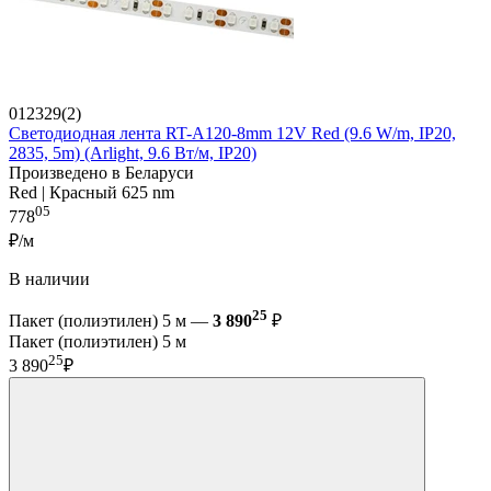
012329(2)
Светодиодная лента RT-A120-8mm 12V Red (9.6 W/m, IP20,
2835, 5m) (Arlight, 9.6 Вт/м, IP20)
Произведено в Беларуси
Red | Красный 625 nm
05
778
₽/м
В наличии
25
Пакет (полиэтилен) 5 м —
3 890
₽
Пакет (полиэтилен) 5 м
25
3 890
₽