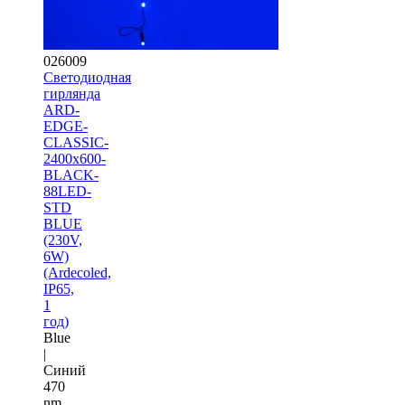
026009
Светодиодная
гирлянда
ARD-
EDGE-
CLASSIC-
2400x600-
BLACK-
88LED-
STD
BLUE
(230V,
6W)
(Ardecoled,
IP65,
1
год)
Blue
|
Синий
470
nm