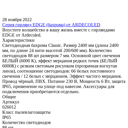
28 ноября 2022
Серия гирлянд EDGE (бахрома) от ARDECOLED
Впустите волшебство в вашу жизнь вместе с гирляндами
EDGE от Ardecoled.
Характеристики
Светодиодная бахрома Classic. Размер 2400 мм (длина 2400
мм, по длине 24 нити высотой 200/600 мм). Количество
светодиодов 88 шт размером 7 мм. Основной цвет свечения
БЕЛЫЙ (6000 К), эффект мерцания редких точек (БЕЛЫЙ
6000К) с резким световым рисунком (прозрачная вогнутая
линза), соотношение светодиодов: 66 белых постоянного
свечения / 12 белых с мерцанием. Эффект частого мерцания.
Провод чёрный, ПВХ. Питание 230 В, Мощность 6 Вт, защита
IP65, применение на улице под навесом. Аксессуары для
подключения приобретаются отдельно.
Общие
Артикул
026012
Класс пылевлагозащиты
IP65
Количество светодиодов
88 шт