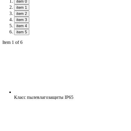
item 0
item 1
item 2
item 3
item 4
item 5
Item 1 of 6
Класс пылевлагозащиты
IP65