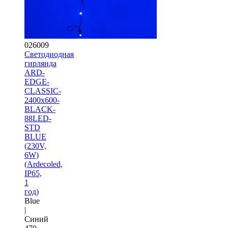
026009
Светодиодная
гирлянда
ARD-
EDGE-
CLASSIC-
2400x600-
BLACK-
88LED-
STD
BLUE
(230V,
6W)
(Ardecoled,
IP65,
1
год)
Blue
|
Синий