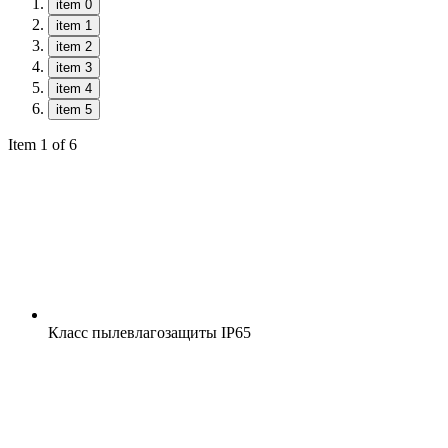
item 0
item 1
item 2
item 3
item 4
item 5
Item 1 of 6
Класс пылевлагозащиты
IP65