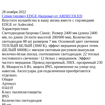
28 ноября 2022
Серия гирлянд EDGE (бахрома) от ARDECOLED
Впустите волшебство в вашу жизнь вместе с гирляндами
EDGE от Ardecoled.
Характеристики
Светодиодная бахрома Classic. Размер 2400 мм (длина 2400
мм, по длине 24 нити высотой 200/600 мм). Количество
светодиодов 88 шт размером 7 мм. Основной цвет свечения
ТЕПЛЫЙ БЕЛЫЙ (3000 К), эффект мерцания редких точек
(БЕЛЫЙ 6000К) с мягким световым рисунком (выпуклая
молочно-белая линза), соотношение светодиодов: 22 теплых
постоянного свечения / 12 белых с мерцанием. Эффект
частого мерцания. Провод прозрачный, ПВХ. прозрачный 230
В, Мощность 6 Вт, защита IP65, применение на улице под
навесом. Аксессуары для подключения приобретаются
отдельно.
Общие
Артикул
034119
Класс пылевлагозащиты
IP65
Количество светодиодов
88 шт