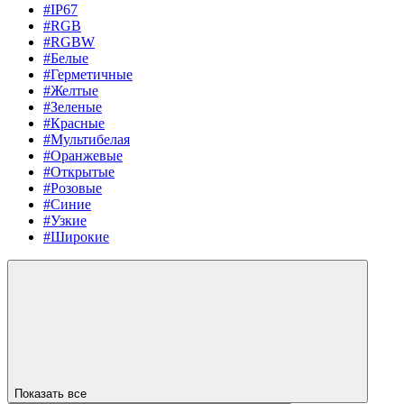
#IP67
#RGB
#RGBW
#Белые
#Герметичные
#Желтые
#Зеленые
#Красные
#Мультибелая
#Оранжевые
#Открытые
#Розовые
#Синие
#Узкие
#Широкие
Показать все