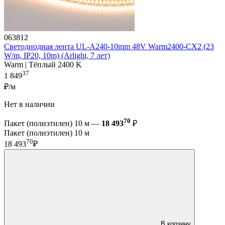
063812
Светодиодная лента UL-A240-10mm 48V Warm2400-CX2 (23
W/m, IP20, 10m) (Arlight, 7 лет)
Warm | Тёплый 2400 K
37
1 849
₽/м
Нет в наличии
70
Пакет (полиэтилен) 10 м —
18 493
₽
Пакет (полиэтилен) 10 м
70
18 493
₽
В корзину