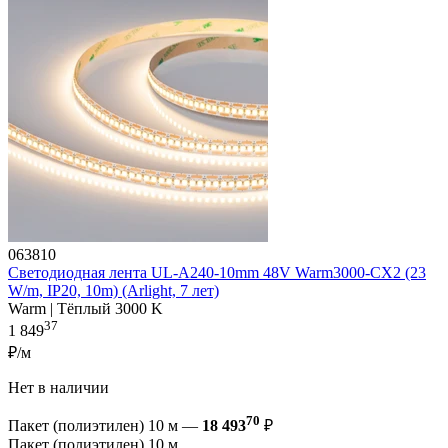
063810
Светодиодная лента UL-A240-10mm 48V Warm3000-CX2 (23
W/m, IP20, 10m) (Arlight, 7 лет)
Warm | Тёплый 3000 K
37
1 849
₽/м
Нет в наличии
70
Пакет (полиэтилен) 10 м —
18 493
₽
Пакет (полиэтилен) 10 м