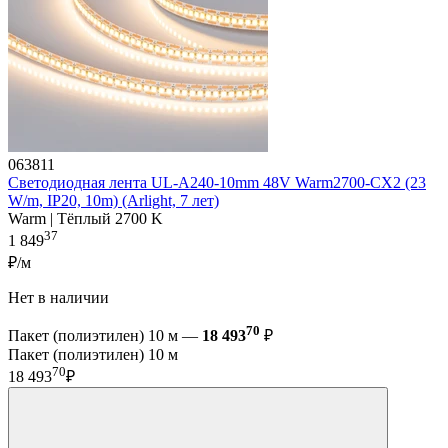
063811
Светодиодная лента UL-A240-10mm 48V Warm2700-CX2 (23
W/m, IP20, 10m) (Arlight, 7 лет)
Warm | Тёплый 2700 K
37
1 849
₽/м
Нет в наличии
70
Пакет (полиэтилен) 10 м —
18 493
₽
Пакет (полиэтилен) 10 м
70
18 493
₽