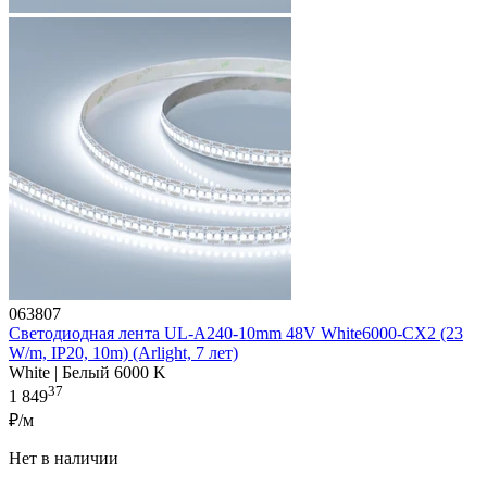
063807
Светодиодная лента UL-A240-10mm 48V White6000-CX2 (23
W/m, IP20, 10m) (Arlight, 7 лет)
White | Белый 6000 K
37
1 849
₽/м
Нет в наличии