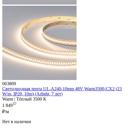
063809
Светодиодная лента UL-A240-10mm 48V Warm3500-CX2 (23
W/m, IP20, 10m) (Arlight, 7 лет)
Warm | Тёплый 3500 K
37
1 849
₽/м
Нет в наличии