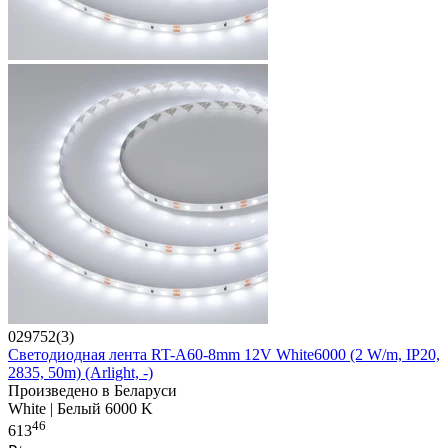
029752(3)
Светодиодная лента RT-A60-8mm 12V White6000 (2 W/m, IP20,
2835, 50m) (Arlight, -)
Произведено в Беларуси
White | Белый 6000 K
46
613