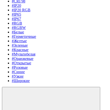
#CRI 98
#IP20
#IP20 RGB
#IP65
#IP67
#RGB
#RGBW
#Белые
#Герметичные
#Желтые
#Зеленые
#Красные
#Мультибелая
#Оранжевые
#Открытые
#Розовые
#Синие
#Узкие
#Широкие