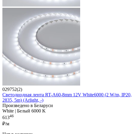
029752(2)
Светодиодная лента RT-A60-8mm 12V White6000 (2 W/m, IP20,
2835, 5m) (Arlight, -)
Произведено в Беларуси
White | Белый 6000 K
46
613
₽/м