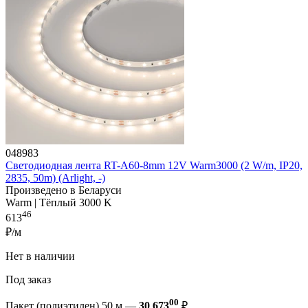
048983
Светодиодная лента RT-A60-8mm 12V Warm3000 (2 W/m, IP20,
2835, 50m) (Arlight, -)
Произведено в Беларуси
Warm | Тёплый 3000 K
46
613
₽/м
Нет в наличии
Под заказ
00
Пакет (полиэтилен) 50 м —
30 673
₽