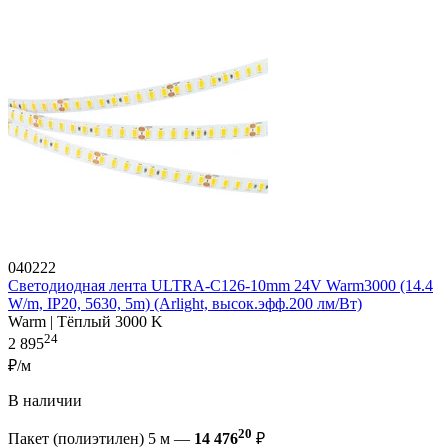
040222
Светодиодная лента ULTRA-C126-10mm 24V Warm3000 (14.4
W/m, IP20, 5630, 5m) (Arlight, высок.эфф.200 лм/Вт)
Warm | Тёплый 3000 K
24
2 895
₽/м
В наличии
20
Пакет (полиэтилен) 5 м —
14 476
₽