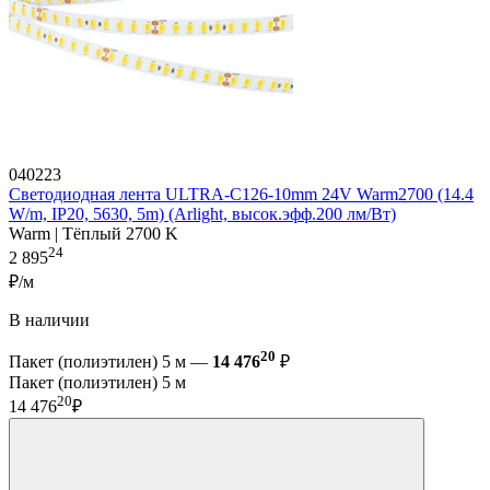
040223
Светодиодная лента ULTRA-C126-10mm 24V Warm2700 (14.4
W/m, IP20, 5630, 5m) (Arlight, высок.эфф.200 лм/Вт)
Warm | Тёплый 2700 K
24
2 895
₽/м
В наличии
20
Пакет (полиэтилен) 5 м —
14 476
₽
Пакет (полиэтилен) 5 м
20
14 476
₽