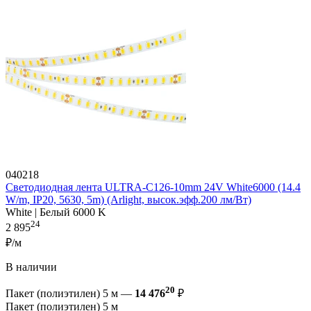
040218
Светодиодная лента ULTRA-C126-10mm 24V White6000 (14.4
W/m, IP20, 5630, 5m) (Arlight, высок.эфф.200 лм/Вт)
White | Белый 6000 K
24
2 895
₽/м
В наличии
20
Пакет (полиэтилен) 5 м —
14 476
₽
Пакет (полиэтилен) 5 м