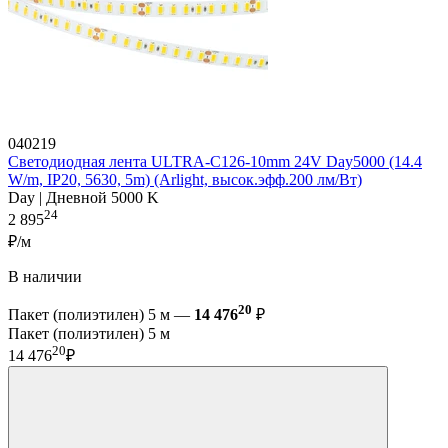
040219
Светодиодная лента ULTRA-C126-10mm 24V Day5000 (14.4
W/m, IP20, 5630, 5m) (Arlight, высок.эфф.200 лм/Вт)
Day | Дневной 5000 K
24
2 895
₽/м
В наличии
20
Пакет (полиэтилен) 5 м —
14 476
₽
Пакет (полиэтилен) 5 м
20
14 476
₽