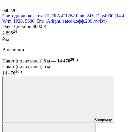
040220
Светодиодная лента ULTRA-C126-10mm 24V Day4000 (14.4
W/m, IP20, 5630, 5m) (Arlight, высок.эфф.200 лм/Вт)
Day | Дневной 4000 K
24
2 895
₽/м
В наличии
20
Пакет (полиэтилен) 5 м —
14 476
₽
Пакет (полиэтилен) 5 м
20
14 476
₽
В корзину