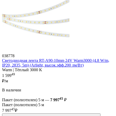
038778
Светодиодная лента RT-A90-10mm 24V Warm3000 (4.8 W/m,
IP20, 2835, 5m) (Arlight, высок.эфф.200 лм/Вт)
Warm | Тёплый 3000 K
49
1 599
₽/м
В наличии
45
Пакет (полиэтилен) 5 м —
7 997
₽
Пакет (полиэтилен) 5 м
45
7 997
₽