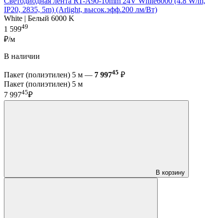
Светодиодная лента RT-A90-10mm 24V White6000 (4.8 W/m,
IP20, 2835, 5m) (Arlight, высок.эфф.200 лм/Вт)
White | Белый 6000 K
49
1 599
₽/м
В наличии
45
Пакет (полиэтилен) 5 м —
7 997
₽
Пакет (полиэтилен) 5 м
45
7 997
₽
В корзину