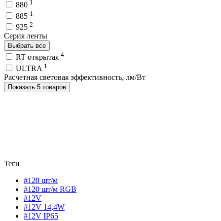
1
880
1
885
2
925
Серия ленты
Выбрать все
4
RT открытая
1
ULTRA
Расчетная световая эффективность, лм/Вт
Показать 5 товаров
Теги
#120 шт/м
#120 шт/м RGB
#12V
#12V 14,4W
#12V IP65