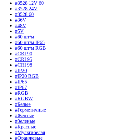
#3528 12V 60
#3528 24V
#3528 60
#36V
#48V
#5V
#60 шт/м
#60 шт/м IP65
#60 шт/м RGB
#CRI 90
#CRI 95
#CRI 98
#IP20
#IP20 RGB
#IP65
#IP67
#RGB
#RGBW
#Белые
#Герметичные
#Желтые
#Зеленые
#Красные
#Мультибелая
#Оранжевые