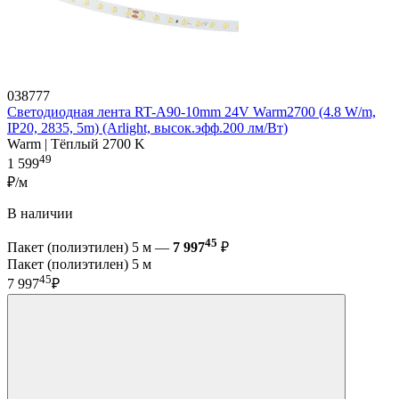
038777
Светодиодная лента RT-A90-10mm 24V Warm2700 (4.8 W/m,
IP20, 2835, 5m) (Arlight, высок.эфф.200 лм/Вт)
Warm | Тёплый 2700 K
49
1 599
₽/м
В наличии
45
Пакет (полиэтилен) 5 м —
7 997
₽
Пакет (полиэтилен) 5 м
45
7 997
₽