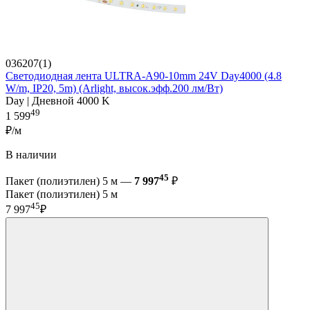
036207(1)
Светодиодная лента ULTRA-A90-10mm 24V Day4000 (4.8
W/m, IP20, 5m) (Arlight, высок.эфф.200 лм/Вт)
Day | Дневной 4000 K
49
1 599
₽/м
В наличии
45
Пакет (полиэтилен) 5 м —
7 997
₽
Пакет (полиэтилен) 5 м
45
7 997
₽