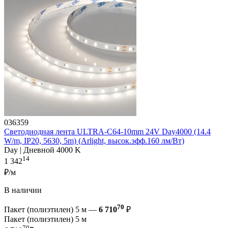
036359
Светодиодная лента ULTRA-C64-10mm 24V Day4000 (14.4
W/m, IP20, 5630, 5m) (Arlight, высок.эфф.160 лм/Вт)
Day | Дневной 4000 K
14
1 342
₽/м
В наличии
70
Пакет (полиэтилен) 5 м —
6 710
₽
Пакет (полиэтилен) 5 м
70