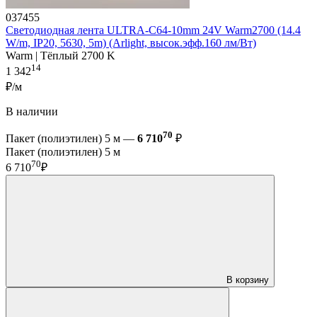
037455
Светодиодная лента ULTRA-C64-10mm 24V Warm2700 (14.4
W/m, IP20, 5630, 5m) (Arlight, высок.эфф.160 лм/Вт)
Warm | Тёплый 2700 K
14
1 342
₽/м
В наличии
70
Пакет (полиэтилен) 5 м —
6 710
₽
Пакет (полиэтилен) 5 м
70
6 710
₽
В корзину