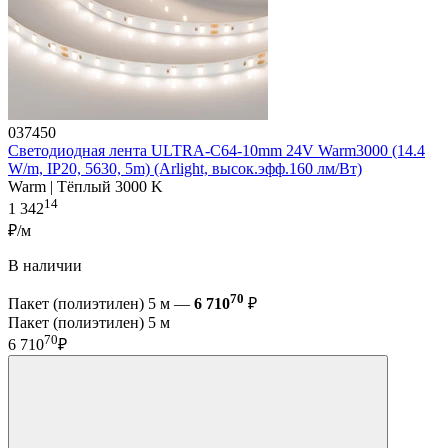
037450
Светодиодная лента ULTRA-C64-10mm 24V Warm3000 (14.4
W/m, IP20, 5630, 5m) (Arlight, высок.эфф.160 лм/Вт)
Warm | Тёплый 3000 K
14
1 342
₽/м
В наличии
70
Пакет (полиэтилен) 5 м —
6 710
₽
Пакет (полиэтилен) 5 м
70
6 710
₽