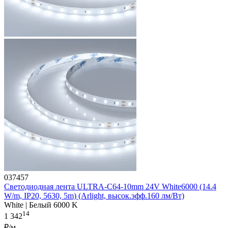
037457
Светодиодная лента ULTRA-C64-10mm 24V White6000 (14.4
W/m, IP20, 5630, 5m) (Arlight, высок.эфф.160 лм/Вт)
White | Белый 6000 K
14
1 342
₽/м