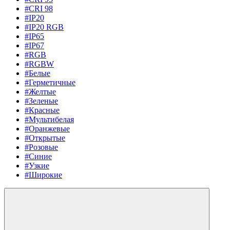
#CRI 98
#IP20
#IP20 RGB
#IP65
#IP67
#RGB
#RGBW
#Белые
#Герметичные
#Желтые
#Зеленые
#Красные
#Мультибелая
#Оранжевые
#Открытые
#Розовые
#Синие
#Узкие
#Широкие