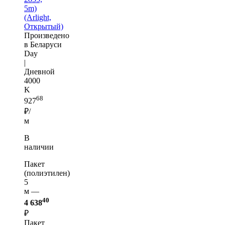
5m)
(Arlight,
Открытый)
Произведено
в Беларуси
Day
|
Дневной
4000
K
68
927
₽/
м
В
наличии
Пакет
(полиэтилен)
5
м —
40
4 638
₽
Пакет