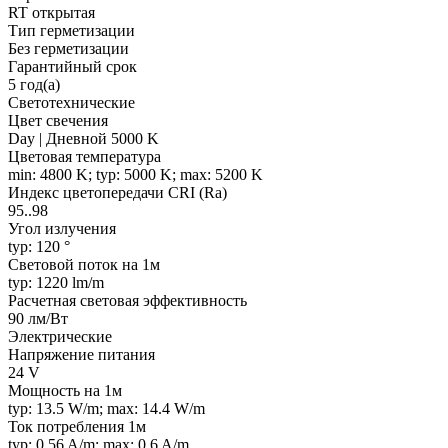
RT открытая
Тип герметизации
Без герметизации
Гарантийный срок
5 год(а)
Светотехнические
Цвет свечения
Day | Дневной 5000 K
Цветовая температура
min: 4800 K; typ: 5000 K; max: 5200 K
Индекс цветопередачи CRI (Ra)
95..98
Угол излучения
typ: 120 °
Световой поток на 1м
typ: 1220 lm/m
Расчетная световая эффективность
90 лм/Вт
Электрические
Напряжение питания
24 V
Мощность на 1м
typ: 13.5 W/m; max: 14.4 W/m
Ток потребления 1м
typ: 0.56 A/m; max: 0.6 A/m