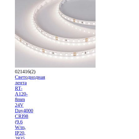
021416(2)
Светодиодная
лента
RT-
A120-
8mm
24V
Day4000
CRI98
(9.6
W/m,
IP20,
2835,