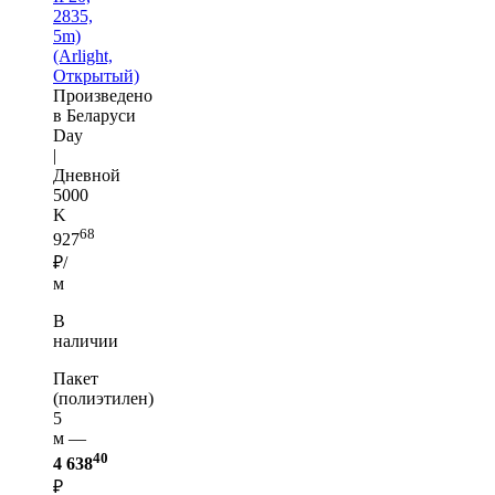
2835,
5m)
(Arlight,
Открытый)
Произведено
в Беларуси
Day
|
Дневной
5000
K
68
927
₽/
м
В
наличии
Пакет
(полиэтилен)
5
м —
40
4 638
₽