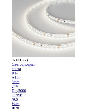
021415(2)
Светодиодная
лента
RT-
A120-
8mm
24V
Day5000
CRI98
(9.6
W/m,
IP20,