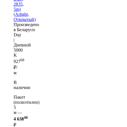
2835,
5m)
(Arlight,
Открытый)
Произведено
в Беларуси
Day
|
Дневной
5000
K
68
927
₽/
м
В
наличии
Пакет
(полиэтилен)
5
м —
40
4 638
₽