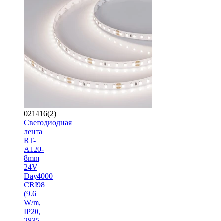
021416(2)
Светодиодная
лента
RT-
A120-
8mm
24V
Day4000
CRI98
(9.6
W/m,
IP20,
2835,