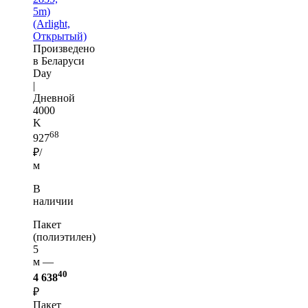
5m)
(Arlight,
Открытый)
Произведено
в Беларуси
Day
|
Дневной
4000
K
68
927
₽/
м
В
наличии
Пакет
(полиэтилен)
5
м —
40
4 638
₽
Пакет