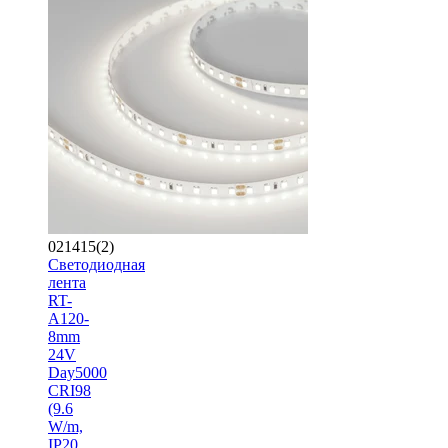
021415(2)
Светодиодная
лента
RT-
A120-
8mm
24V
Day5000
CRI98
(9.6
W/m,
IP20,