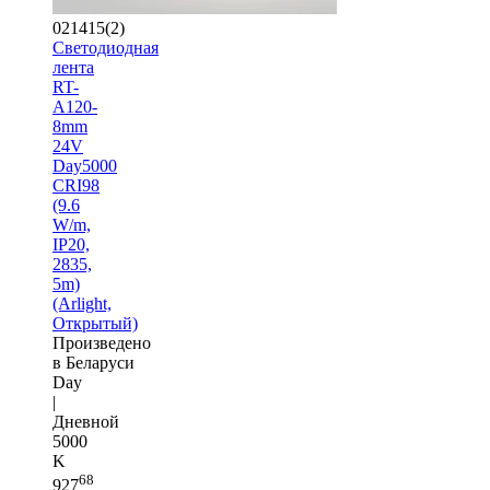
021415(2)
Светодиодная
лента
RT-
A120-
8mm
24V
Day5000
CRI98
(9.6
W/m,
IP20,
2835,
5m)
(Arlight,
Открытый)
Произведено
в Беларуси
Day
|
Дневной
5000
K
68
927