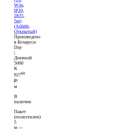
W/m,
IP20,
2835,
5m)
(Arlight,
Открытый)
Произведено
в Беларуси
Day
|
Дневной
5000
K
68
927
₽/
м
В
наличии
Пакет
(полиэтилен)
5
м —