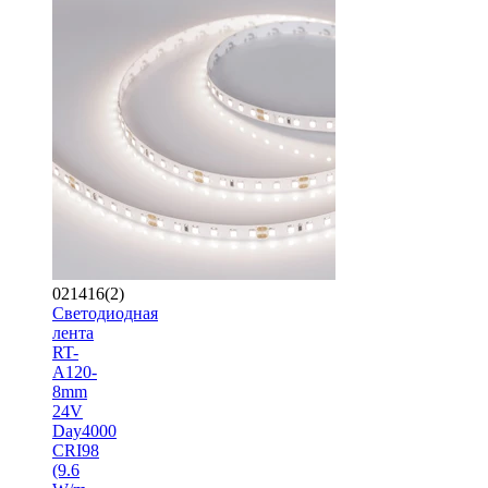
021416(2)
Светодиодная
лента
RT-
A120-
8mm
24V
Day4000
CRI98
(9.6