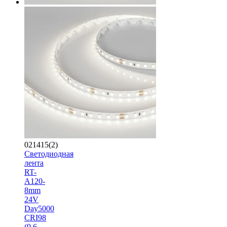
021415(2)
Светодиодная
лента
RT-
A120-
8mm
24V
Day5000
CRI98
(9.6