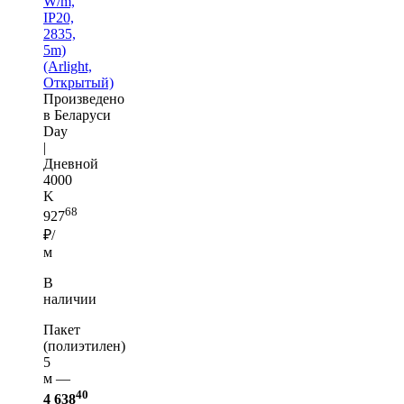
W/m,
IP20,
2835,
5m)
(Arlight,
Открытый)
Произведено
в Беларуси
Day
|
Дневной
4000
K
68
927
₽/
м
В
наличии
Пакет
(полиэтилен)
5
м —
40
4 638