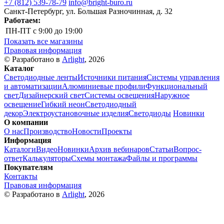
+7 (812) 539-78-79
info@bright-buro.ru
Санкт-Петербург, ул. Большая Разночинная, д. 32
Работаем:
ПН-ПТ
с 9:00 до 19:00
Показать все магазины
Правовая информация
© Разработано в
Arlight
, 2026
Каталог
Светодиодные ленты
Источники питания
Системы управления
и автоматизации
Алюминиевые профили
Функциональный
свет
Дизайнерский свет
Системы освещения
Наружное
освещение
Гибкий неон
Светодиодный
декор
Электроустановочные изделия
Светодиоды
Новинки
О компании
О нас
Производство
Новости
Проекты
Информация
Каталоги
Видео
Новинки
Архив вебинаров
Статьи
Вопрос-
ответ
Калькуляторы
Схемы монтажа
Файлы и программы
Покупателям
Контакты
Правовая информация
© Разработано в
Arlight
, 2026