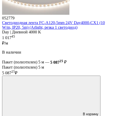
052779
Светодиодная лента FC-A120-5mm 24V Day4000-CX1 (10
W/m, IP20, 5m) (Arlight, резка 1 светодиод)
Day | Дневной 4000 K
45
1 017
₽/м
В наличии
25
Пакет (полиэтилен) 5 м —
5 087
₽
Пакет (полиэтилен) 5 м
25
5 087
₽
В корзину