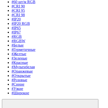
#60 шт/м RGB
#CRI 90
#CRI 95
#CRI 98
#IP20
#IP20 RGB
#IP65
#IP67
#RGB
#RGBW
#Белые
#Герметичные
#Желтые
#Зеленые
#Красные
#Мультибелая
#Оранжевые
#Открытые
#Розовые
#Синие
#Узкие
#Широкие