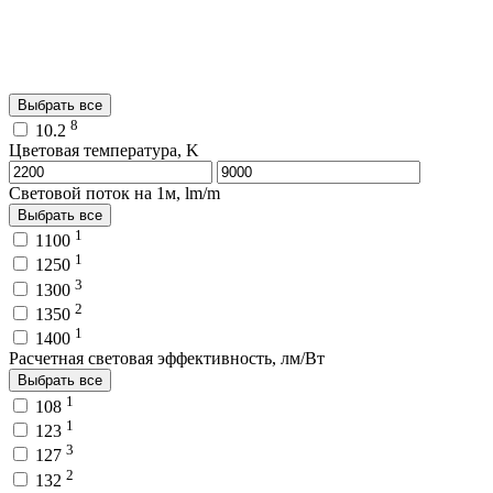
Выбрать все
8
10.2
Цветовая температура, K
Световой поток на 1м, lm/m
Выбрать все
1
1100
1
1250
3
1300
2
1350
1
1400
Расчетная световая эффективность, лм/Вт
Выбрать все
1
108
1
123
3
127
2
132