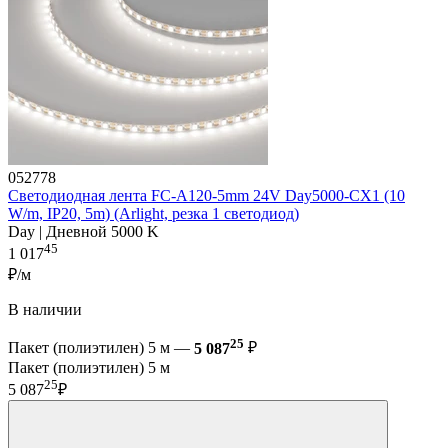
052778
Светодиодная лента FC-A120-5mm 24V Day5000-CX1 (10
W/m, IP20, 5m) (Arlight, резка 1 светодиод)
Day | Дневной 5000 K
45
1 017
₽/м
В наличии
25
Пакет (полиэтилен) 5 м —
5 087
₽
Пакет (полиэтилен) 5 м
25
5 087
₽