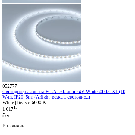
052777
Светодиодная лента FC-A120-5mm 24V White6000-CX1 (10
W/m, IP20, 5m) (Arlight, резка 1 светодиод)
White | Белый 6000 K
45
1 017
₽/м
В наличии