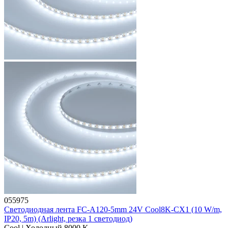
055975
Светодиодная лента FC-A120-5mm 24V Cool8K-CX1 (10 W/m,
IP20, 5m) (Arlight, резка 1 светодиод)
Cool | Холодный 8000 K