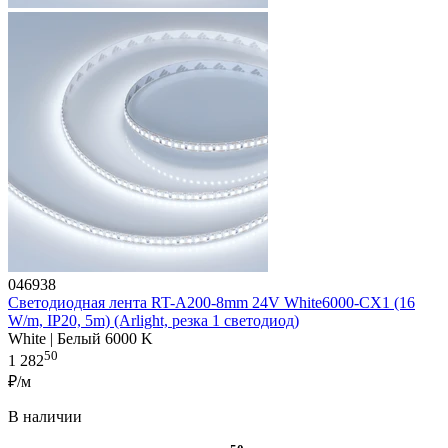
046938
Светодиодная лента RT-A200-8mm 24V White6000-CX1 (16
W/m, IP20, 5m) (Arlight, резка 1 светодиод)
White | Белый 6000 K
50
1 282
₽/м
В наличии