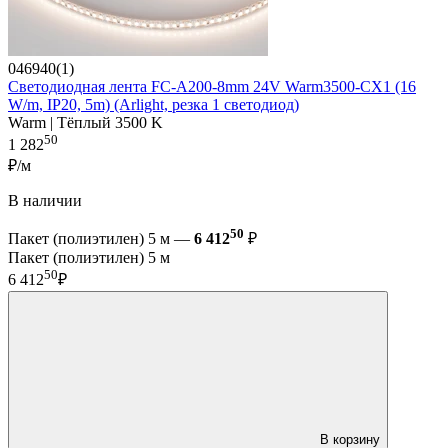
046940(1)
Светодиодная лента FC-A200-8mm 24V Warm3500-CX1 (16
W/m, IP20, 5m) (Arlight, резка 1 светодиод)
Warm | Тёплый 3500 K
50
1 282
₽/м
В наличии
50
Пакет (полиэтилен) 5 м —
6 412
₽
Пакет (полиэтилен) 5 м
50
6 412
₽
В корзину