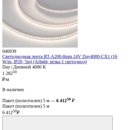
046939
Светодиодная лента RT-A200-8mm 24V Day4000-CX1 (16
W/m, IP20, 5m) (Arlight, резка 1 светодиод)
Day | Дневной 4000 K
50
1 282
₽/м
В наличии
50
Пакет (полиэтилен) 5 м —
6 412
₽
Пакет (полиэтилен) 5 м
50
6 412
₽