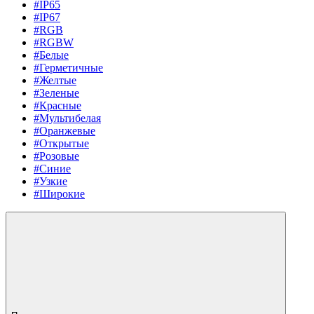
#IP65
#IP67
#RGB
#RGBW
#Белые
#Герметичные
#Желтые
#Зеленые
#Красные
#Мультибелая
#Оранжевые
#Открытые
#Розовые
#Синие
#Узкие
#Широкие