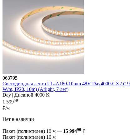
063795
Светодиодная лента UL-A180-10mm 48V Day4000-CX2 (19
W/m, IP20, 10m) (Arlight, 7 лет)
Day | Дневной 4000 K
49
1 599
₽/м
Нет в наличии
90
Пакет (полиэтилен) 10 м —
15 994
₽
Пакет (полиэтилен) 10 м