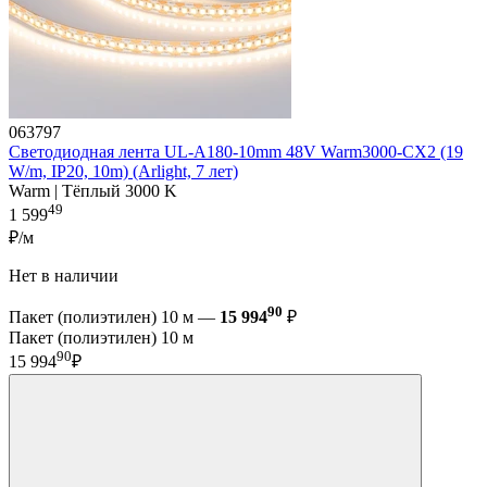
063797
Светодиодная лента UL-A180-10mm 48V Warm3000-CX2 (19
W/m, IP20, 10m) (Arlight, 7 лет)
Warm | Тёплый 3000 K
49
1 599
₽/м
Нет в наличии
90
Пакет (полиэтилен) 10 м —
15 994
₽
Пакет (полиэтилен) 10 м
90
15 994
₽