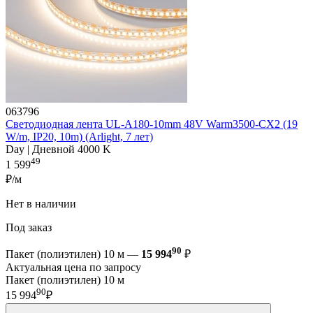
063796
Светодиодная лента UL-A180-10mm 48V Warm3500-CX2 (19
W/m, IP20, 10m) (Arlight, 7 лет)
Day | Дневной 4000 K
49
1 599
₽/м
Нет в наличии
Под заказ
90
Пакет (полиэтилен) 10 м —
15 994
₽
Актуальная цена по запросу
Пакет (полиэтилен) 10 м
90
15 994
₽