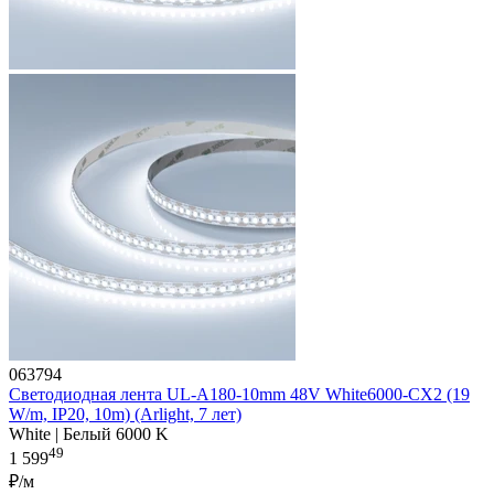
063794
Светодиодная лента UL-A180-10mm 48V White6000-CX2 (19
W/m, IP20, 10m) (Arlight, 7 лет)
White | Белый 6000 K
49
1 599
₽/м