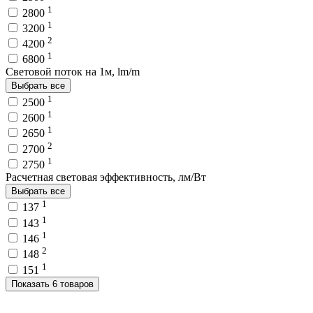
1
2800
1
3200
2
4200
1
6800
Световой поток на 1м, lm/m
Выбрать все
1
2500
1
2600
1
2650
2
2700
1
2750
Расчетная световая эффективность, лм/Вт
Выбрать все
1
137
1
143
1
146
2
148
1
151
Показать 6 товаров