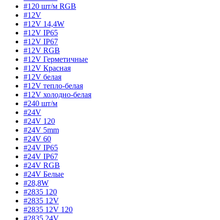
#120 шт/м RGB
#12V
#12V 14,4W
#12V IP65
#12V IP67
#12V RGB
#12V Герметичные
#12V Красная
#12V белая
#12V тепло-белая
#12V холодно-белая
#240 шт/м
#24V
#24V 120
#24V 5mm
#24V 60
#24V IP65
#24V IP67
#24V RGB
#24V Белые
#28,8W
#2835 120
#2835 12V
#2835 12V 120
#2835 24V