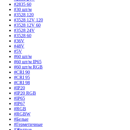
#2835 60
#30 шт/м
#3528 120
#3528 12V 120
#3528 12V 60
#3528 24V
#3528 60
#36V
#48V
#5V
#60 шт/м
#60 шт/м IP65
#60 шт/м RGB
#CRI 90
#CRI 95
#CRI 98
#IP20
#IP20 RGB
#IP65
#IP67
#RGB
#RGBW
#Белые
#Герметичные
#Желтые