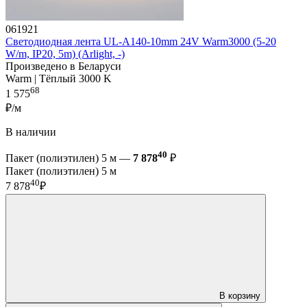
061921
Светодиодная лента UL-A140-10mm 24V Warm3000 (5-20
W/m, IP20, 5m) (Arlight, -)
Произведено в Беларуси
Warm | Тёплый 3000 K
68
1 575
₽/м
В наличии
40
Пакет (полиэтилен) 5 м —
7 878
₽
Пакет (полиэтилен) 5 м
40
7 878
₽
В корзину