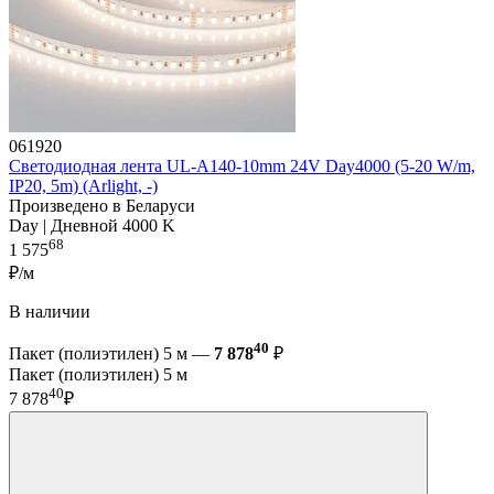
061920
Светодиодная лента UL-A140-10mm 24V Day4000 (5-20 W/m,
IP20, 5m) (Arlight, -)
Произведено в Беларуси
Day | Дневной 4000 K
68
1 575
₽/м
В наличии
40
Пакет (полиэтилен) 5 м —
7 878
₽
Пакет (полиэтилен) 5 м
40
7 878
₽