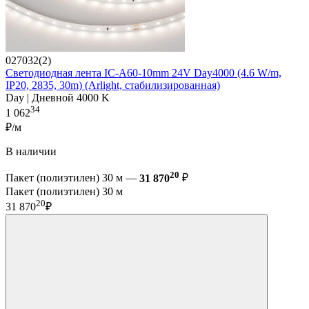
027032(2)
Светодиодная лента IC-A60-10mm 24V Day4000 (4.6 W/m,
IP20, 2835, 30m) (Arlight, стабилизированная)
Day | Дневной 4000 K
34
1 062
₽/м
В наличии
20
Пакет (полиэтилен) 30 м —
31 870
₽
Пакет (полиэтилен) 30 м
20
31 870
₽