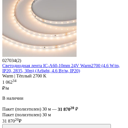
027034(2)
Светодиодная лента IC-A60-10mm 24V Warm2700 (4.6 W/m,
IP20, 2835, 30m) (Arlight, 4.6 Вт/м, IP20)
Warm | Тёплый 2700 K
34
1 062
₽/м
В наличии
20
Пакет (полиэтилен) 30 м —
31 870
₽
Пакет (полиэтилен) 30 м
20
31 870
₽