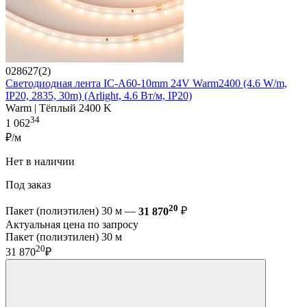
028627(2)
Светодиодная лента IC-A60-10mm 24V Warm2400 (4.6 W/m,
IP20, 2835, 30m) (Arlight, 4.6 Вт/м, IP20)
Warm | Тёплый 2400 K
34
1 062
₽/м
Нет в наличии
Под заказ
20
Пакет (полиэтилен) 30 м —
31 870
₽
Актуальная цена по запросу
Пакет (полиэтилен) 30 м
20
31 870
₽