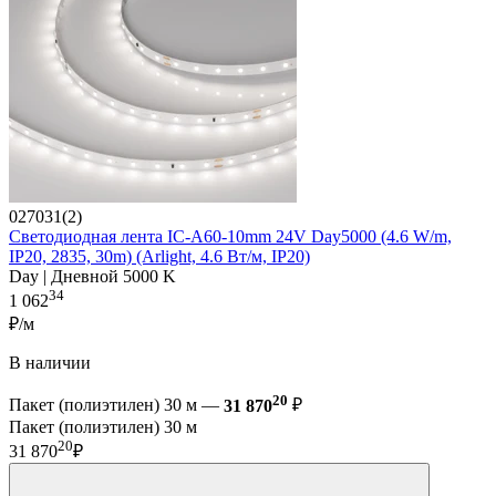
027031(2)
Светодиодная лента IC-A60-10mm 24V Day5000 (4.6 W/m,
IP20, 2835, 30m) (Arlight, 4.6 Вт/м, IP20)
Day | Дневной 5000 K
34
1 062
₽/м
В наличии
20
Пакет (полиэтилен) 30 м —
31 870
₽
Пакет (полиэтилен) 30 м
20
31 870
₽