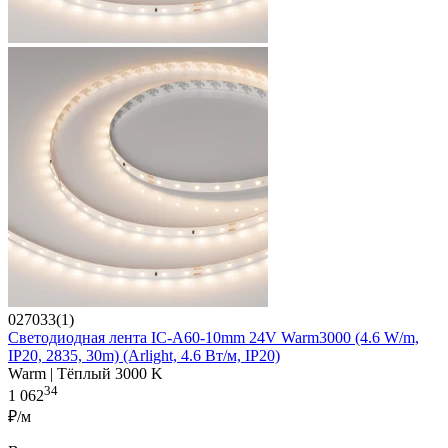
027033(1)
Светодиодная лента IC-A60-10mm 24V Warm3000 (4.6 W/m,
IP20, 2835, 30m) (Arlight, 4.6 Вт/м, IP20)
Warm | Тёплый 3000 K
34
1 062
₽/м