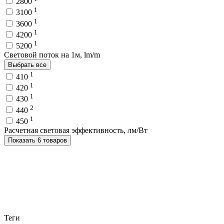
2800
1
3100
1
3600
1
4200
1
5200
Световой поток на 1м, lm/m
Выбрать все
1
410
1
420
1
430
2
440
1
450
Расчетная световая эффективность, лм/Вт
Показать 6 товаров
Теги