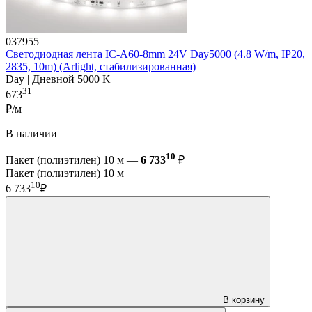
037955
Светодиодная лента IC-A60-8mm 24V Day5000 (4.8 W/m, IP20,
2835, 10m) (Arlight, стабилизированная)
Day | Дневной 5000 K
31
673
₽/м
В наличии
10
Пакет (полиэтилен) 10 м —
6 733
₽
Пакет (полиэтилен) 10 м
10
6 733
₽
В корзину