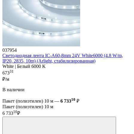
037954
Светодиодная лента IC-A60-8mm 24V White6000 (4.8 W/m,
IP20, 2835, 10m) (Arlight, стабилизированная)
White | Белый 6000 K
31
673
₽/м
В наличии
10
Пакет (полиэтилен) 10 м —
6 733
₽
Пакет (полиэтилен) 10 м
10
6 733
₽