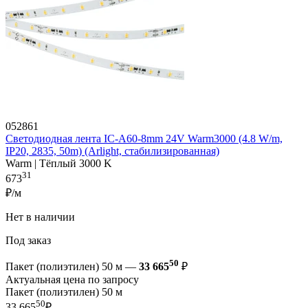
052861
Светодиодная лента IC-A60-8mm 24V Warm3000 (4.8 W/m,
IP20, 2835, 50m) (Arlight, стабилизированная)
Warm | Тёплый 3000 K
31
673
₽/м
Нет в наличии
Под заказ
50
Пакет (полиэтилен) 50 м —
33 665
₽
Актуальная цена по запросу
Пакет (полиэтилен) 50 м
50
33 665
₽