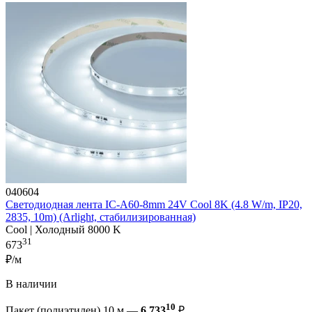
040604
Светодиодная лента IC-A60-8mm 24V Cool 8K (4.8 W/m, IP20,
2835, 10m) (Arlight, стабилизированная)
Cool | Холодный 8000 K
31
673
₽/м
В наличии
10
Пакет (полиэтилен) 10 м —
6 733
₽