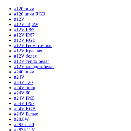
#120 шт/м
#120 шт/м RGB
#12V
#12V 14,4W
#12V IP65
#12V IP67
#12V RGB
#12V Герметичные
#12V Красная
#12V белая
#12V тепло-белая
#12V холодно-белая
#240 шт/м
#24V
#24V 120
#24V 5mm
#24V 60
#24V IP65
#24V IP67
#24V RGB
#24V Белые
#28,8W
#2835 120
#2835 12V