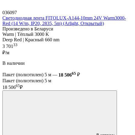
036097
Светодиодная лента FITOLUX-A144-10mm 24V Warm3000-
Red (14 W/m, IP20, 2835, 5m) (Arlight, Открытый)
Произведено в Беларуси
Warm | Тёплый 3000 K
Deep Red | Красный 660 nm
33
3 701
₽/м
В наличии
65
Пакет (полиэтилен) 5 м —
18 506
₽
Пакет (полиэтилен) 5 м
65
18 506
₽