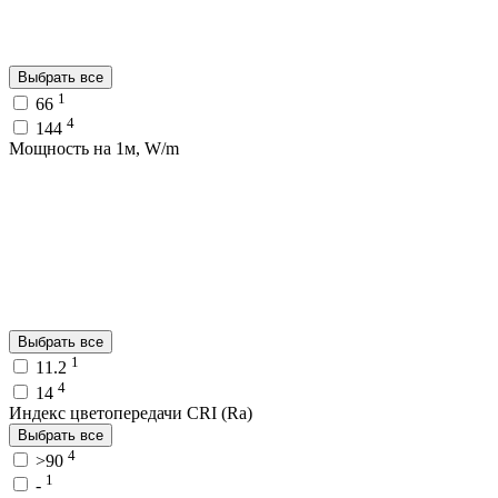
Выбрать все
1
66
4
144
Мощность на 1м, W/m
Выбрать все
1
11.2
4
14
Индекс цветопередачи CRI (Ra)
Выбрать все
4
>90
1
-