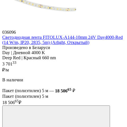
036096
Светодиодная лента FITOLUX-A144-10mm 24V Day4000-Red
(14 W/m, IP20, 2835, 5m) (Arlight, Открытый)
Произведено в Беларуси
Day | Дневной 4000 K
Deep Red | Красный 660 nm
33
3 701
₽/м
В наличии
65
Пакет (полиэтилен) 5 м —
18 506
₽
Пакет (полиэтилен) 5 м
65
18 506
₽