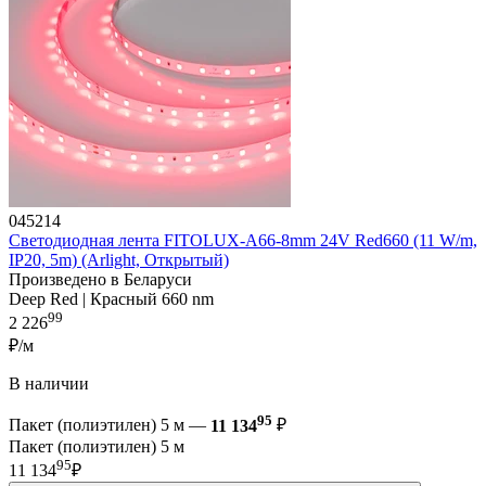
045214
Светодиодная лента FITOLUX-A66-8mm 24V Red660 (11 W/m,
IP20, 5m) (Arlight, Открытый)
Произведено в Беларуси
Deep Red | Красный 660 nm
99
2 226
₽/м
В наличии
95
Пакет (полиэтилен) 5 м —
11 134
₽
Пакет (полиэтилен) 5 м
95
11 134
₽