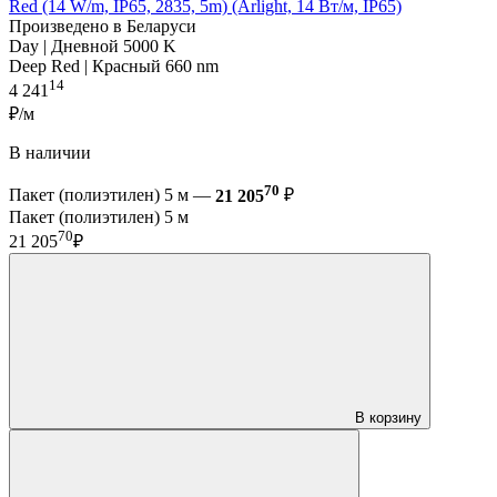
Red (14 W/m, IP65, 2835, 5m) (Arlight, 14 Вт/м, IP65)
Произведено в Беларуси
Day | Дневной 5000 K
Deep Red | Красный 660 nm
14
4 241
₽/м
В наличии
70
Пакет (полиэтилен) 5 м —
21 205
₽
Пакет (полиэтилен) 5 м
70
21 205
₽
В корзину