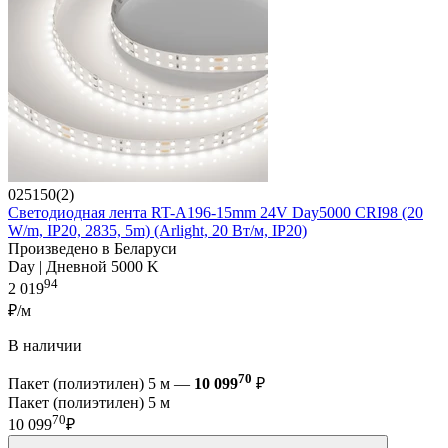
025150(2)
Светодиодная лента RT-A196-15mm 24V Day5000 CRI98 (20
W/m, IP20, 2835, 5m) (Arlight, 20 Вт/м, IP20)
Произведено в Беларуси
Day | Дневной 5000 K
94
2 019
₽/м
В наличии
70
Пакет (полиэтилен) 5 м —
10 099
₽
Пакет (полиэтилен) 5 м
70
10 099
₽