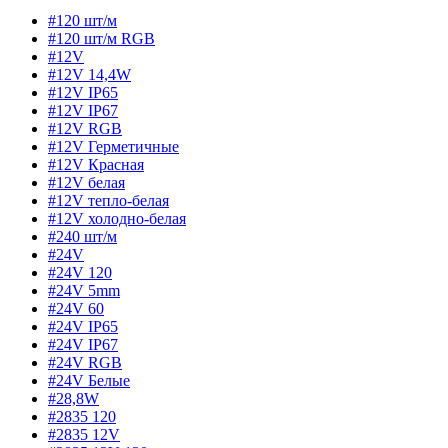
#120 шт/м
#120 шт/м RGB
#12V
#12V 14,4W
#12V IP65
#12V IP67
#12V RGB
#12V Герметичные
#12V Красная
#12V белая
#12V тепло-белая
#12V холодно-белая
#240 шт/м
#24V
#24V 120
#24V 5mm
#24V 60
#24V IP65
#24V IP67
#24V RGB
#24V Белые
#28,8W
#2835 120
#2835 12V