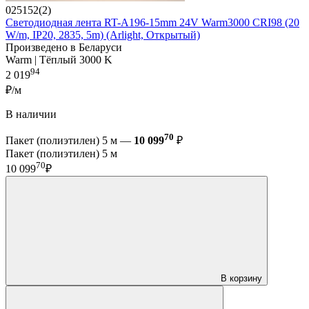
025152(2)
Светодиодная лента RT-A196-15mm 24V Warm3000 CRI98 (20
W/m, IP20, 2835, 5m) (Arlight, Открытый)
Произведено в Беларуси
Warm | Тёплый 3000 K
94
2 019
₽/м
В наличии
70
Пакет (полиэтилен) 5 м —
10 099
₽
Пакет (полиэтилен) 5 м
70
10 099
₽
В корзину