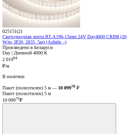
025151(2)
Светодиодная лента RT-A196-15mm 24V Day4000 CRI98 (20
W/m, IP20, 2835, 5m) (Arlight, -)
Произведено в Беларуси
Day | Дневной 4000 K
94
2 019
₽/м
В наличии
70
Пакет (полиэтилен) 5 м —
10 099
₽
Пакет (полиэтилен) 5 м
70
10 099
₽