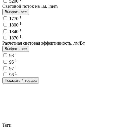
5200
Световой поток на 1м, lm/m
Выбрать все
1
1770
1
1800
1
1840
1
1870
Расчетная световая эффективность, лм/Вт
Выбрать все
1
93
1
95
1
97
1
98
Показать 4 товара
Теги