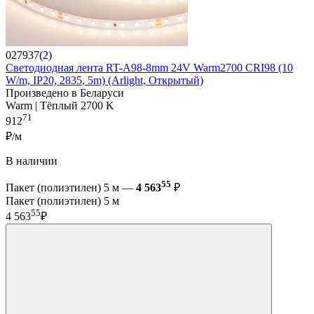
027937(2)
Светодиодная лента RT-A98-8mm 24V Warm2700 CRI98 (10
W/m, IP20, 2835, 5m) (Arlight, Открытый)
Произведено в Беларуси
Warm | Тёплый 2700 K
71
912
₽/м
В наличии
55
Пакет (полиэтилен) 5 м —
4 563
₽
Пакет (полиэтилен) 5 м
55
4 563
₽