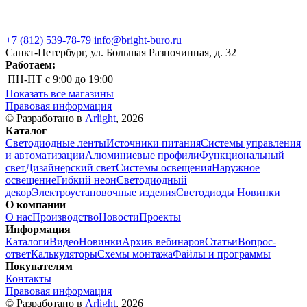
+7 (812) 539-78-79
info@bright-buro.ru
Санкт-Петербург, ул. Большая Разночинная, д. 32
Работаем:
ПН-ПТ
с 9:00 до 19:00
Показать все магазины
Правовая информация
© Разработано в
Arlight
, 2026
Каталог
Светодиодные ленты
Источники питания
Системы управления
и автоматизации
Алюминиевые профили
Функциональный
свет
Дизайнерский свет
Системы освещения
Наружное
освещение
Гибкий неон
Светодиодный
декор
Электроустановочные изделия
Светодиоды
Новинки
О компании
О нас
Производство
Новости
Проекты
Информация
Каталоги
Видео
Новинки
Архив вебинаров
Статьи
Вопрос-
ответ
Калькуляторы
Схемы монтажа
Файлы и программы
Покупателям
Контакты
Правовая информация
© Разработано в
Arlight
, 2026