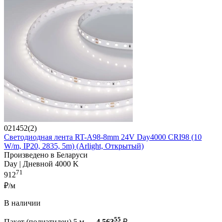
021452(2)
Светодиодная лента RT-A98-8mm 24V Day4000 CRI98 (10
W/m, IP20, 2835, 5m) (Arlight, Открытый)
Произведено в Беларуси
Day | Дневной 4000 K
71
912
₽/м
В наличии
55
Пакет (полиэтилен) 5 м —
4 563
₽