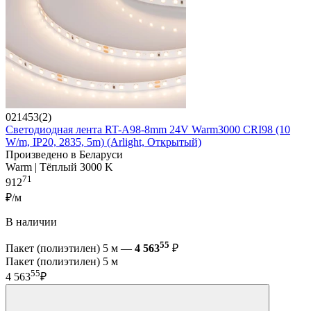
021453(2)
Светодиодная лента RT-A98-8mm 24V Warm3000 CRI98 (10
W/m, IP20, 2835, 5m) (Arlight, Открытый)
Произведено в Беларуси
Warm | Тёплый 3000 K
71
912
₽/м
В наличии
55
Пакет (полиэтилен) 5 м —
4 563
₽
Пакет (полиэтилен) 5 м
55
4 563
₽