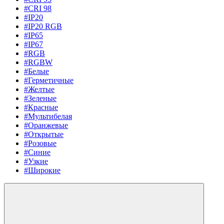
#CRI 98
#IP20
#IP20 RGB
#IP65
#IP67
#RGB
#RGBW
#Белые
#Герметичные
#Желтые
#Зеленые
#Красные
#Мультибелая
#Оранжевые
#Открытые
#Розовые
#Синие
#Узкие
#Широкие