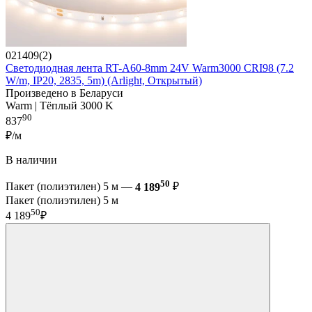
021409(2)
Светодиодная лента RT-A60-8mm 24V Warm3000 CRI98 (7.2
W/m, IP20, 2835, 5m) (Arlight, Открытый)
Произведено в Беларуси
Warm | Тёплый 3000 K
90
837
₽/м
В наличии
50
Пакет (полиэтилен) 5 м —
4 189
₽
Пакет (полиэтилен) 5 м
50
4 189
₽