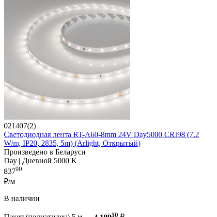
021407(2)
Светодиодная лента RT-A60-8mm 24V Day5000 CRI98 (7.2
W/m, IP20, 2835, 5m) (Arlight, Открытый)
Произведено в Беларуси
Day | Дневной 5000 K
90
837
₽/м
В наличии
50