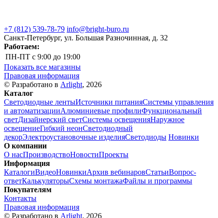
+7 (812) 539-78-79
info@bright-buro.ru
Санкт-Петербург, ул. Большая Разночинная, д. 32
Работаем:
ПН-ПТ
с 9:00 до 19:00
Показать все магазины
Правовая информация
© Разработано в
Arlight
, 2026
Каталог
Светодиодные ленты
Источники питания
Системы управления
и автоматизации
Алюминиевые профили
Функциональный
свет
Дизайнерский свет
Системы освещения
Наружное
освещение
Гибкий неон
Светодиодный
декор
Электроустановочные изделия
Светодиоды
Новинки
О компании
О нас
Производство
Новости
Проекты
Информация
Каталоги
Видео
Новинки
Архив вебинаров
Статьи
Вопрос-
ответ
Калькуляторы
Схемы монтажа
Файлы и программы
Покупателям
Контакты
Правовая информация
© Разработано в
Arlight
, 2026