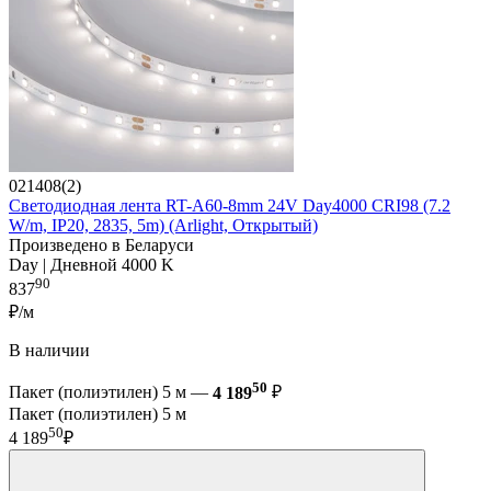
021408(2)
Светодиодная лента RT-A60-8mm 24V Day4000 CRI98 (7.2
W/m, IP20, 2835, 5m) (Arlight, Открытый)
Произведено в Беларуси
Day | Дневной 4000 K
90
837
₽/м
В наличии
50
Пакет (полиэтилен) 5 м —
4 189
₽
Пакет (полиэтилен) 5 м
50
4 189
₽