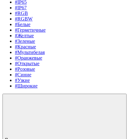
#IP65
#IP67
#RGB
#RGBW
#Белые
#Герметичные
#Желтые
#Зеленые
#Красные
#Мультибелая
#Оранжевые
#Открытые
#Розовые
#Синие
#Узкие
#Широкие