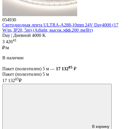
054930
Светодиодная лента ULTRA-A288-10mm 24V Day4000 (17
W/m, IP20, 5m) (Arlight, высок.эфф.200 лм/Вт)
Day | Дневной 4000 K
41
3 426
₽/м
В наличии
05
Пакет (полиэтилен) 5 м —
17 132
₽
Пакет (полиэтилен) 5 м
05
17 132
₽
В корзину