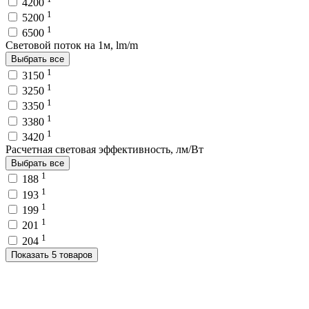
4200
1
5200
1
6500
Световой поток на 1м, lm/m
Выбрать все
1
3150
1
3250
1
3350
1
3380
1
3420
Расчетная световая эффективность, лм/Вт
Выбрать все
1
188
1
193
1
199
1
201
1
204
Показать 5 товаров