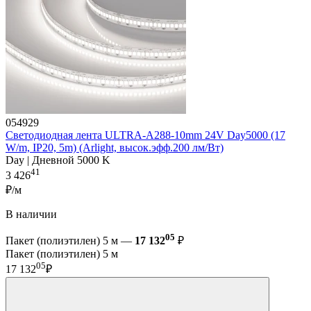
054929
Светодиодная лента ULTRA-A288-10mm 24V Day5000 (17
W/m, IP20, 5m) (Arlight, высок.эфф.200 лм/Вт)
Day | Дневной 5000 K
41
3 426
₽/м
В наличии
05
Пакет (полиэтилен) 5 м —
17 132
₽
Пакет (полиэтилен) 5 м
05
17 132
₽