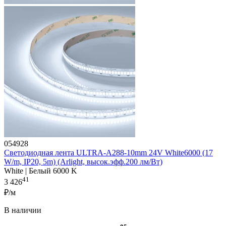
054928
Светодиодная лента ULTRA-A288-10mm 24V White6000 (17
W/m, IP20, 5m) (Arlight, высок.эфф.200 лм/Вт)
White | Белый 6000 K
41
3 426
₽/м
В наличии